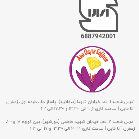
آدرس شعبه 1: قم، خیابان شهدا (صفائیه)، پاساژ طلا، طبقه اول، زعفران
آنا قاین | ساعت کاری از 9 الی 13:30 و 17:30 الی 22
آدرس شعبه 2: قم، خیابان شهید فاطمی (دورشهر)، بین کوچه 18 و 20،
زعفران آنا قاین | ساعت کاری 10:30 الی 13:30 و 17 الی 23