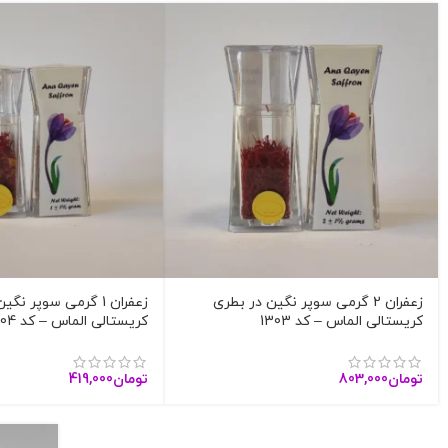
زعفران 2 گرمی سوپر نگین در بطری
زعفران 1 گرمی سوپر ن
کریستالی الماس – کد 1303
کریستالی الماس – کد 1304
تومان
803,000
تومان
419,000