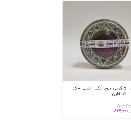
زعفران 5 گرمی سوپر نگین اتویی – کد
ن
1,927,000