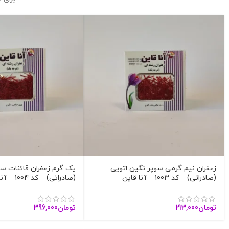
زعفران نیم گرمی سوپر نگین اتویی
یک گرم زعفران قائنات سو
(صادراتی) – کد 1003 – آنا قاین
(صادراتی) – کد 1004 – آنا قاین
تومان
213,000
تومان
396,000