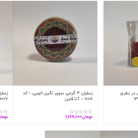
گین در بطری
زعفران 3 گرمی سوپر نگین اتویی – کد
1008 – آنا قاین
1007 – آنا قاین
تومان
1,178,000
توما