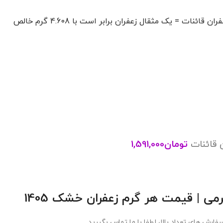
ات = یک مثقال زعفران برابر است با 4.608 گرم خالص
 قائنات
تومان
1,591,000
رمی |
قیمت هر گرم زعفران خشک 1405
سفارش های تعداد بالا، لطفا با ما تماس بگیرید.