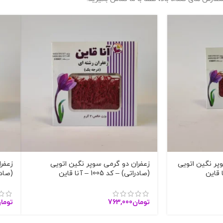
پر نگین اتویی
زعفران دو گرمی سوپر نگین اتویی
زعفر
(صادراتی) – کد 1005 – آنا قاین
(صادراتی)
تومان
763,000
توما