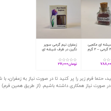
یشه ای مکعبی
زعفران نیم گرمی سوپر
زعفران 2 گرمی – 2 گرم
نگین در ظرف شیشه ای
سوپرنگین – کد
– کد 1305
788,0
تومان
261,000
حتما فرم زیر را پر کنید تا در صورت نیاز به زعفران، با ش
 در صورت نیاز همکاری داشته باشیم. (از طریق همین فرم)