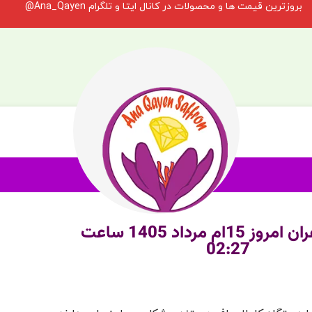
بروزترین قیمت ها و محصولات در کانال ایتا و تلگرام Ana_Qayen@
1ام مرداد 1405 ساعت
02:27