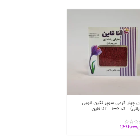
ان چهار گرمی سوپر نگین اتویی
 – کد 1006 – آنا قاین
ن
1,496,000