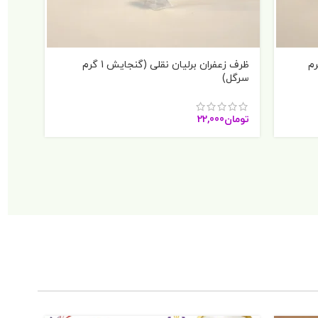
 نقلی (گنجایش 1 گرم
ظرف زعفران برلیان نقلی (گنجایش 1 گرم
ظرف ک
سرگل)
توما
تومان
22,000