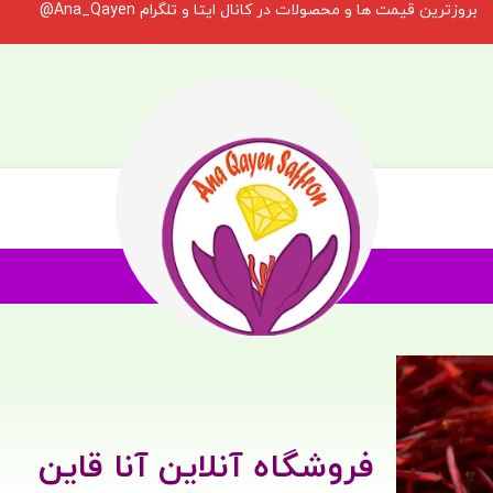
بروزترین قیمت ها و محصولات در کانال ایتا و تلگرام Ana_Qayen@
فروشگاه آنلاین آنا قاین