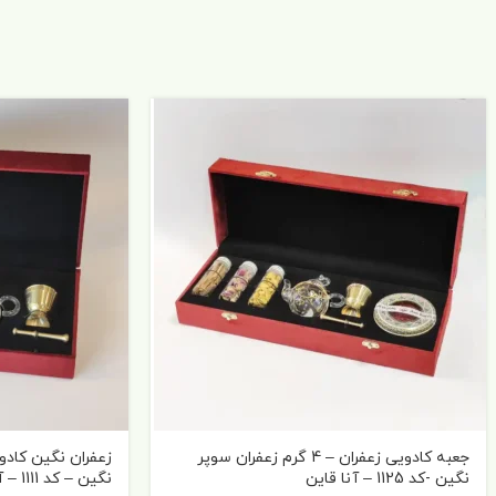
جعبه کادویی زعفران – 4 گرم زعفران سوپر
نگین -کد 1125 – آنا قاین
نگین – کد 1111 – آنا قاین