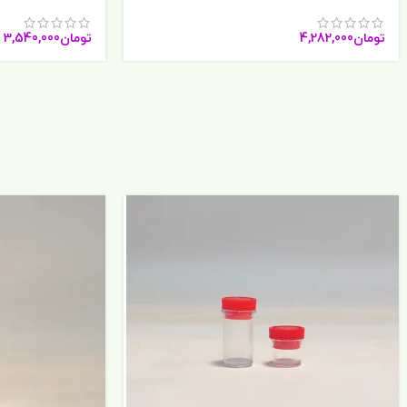
تومان
4,282,000
تومان
3,540,000