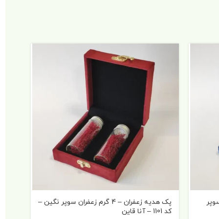
فران سوپر
پک هدیه زعفران – 4 گرم زعفران سوپر نگین –
کد 1101 – آنا قاین
نگین – کد 2