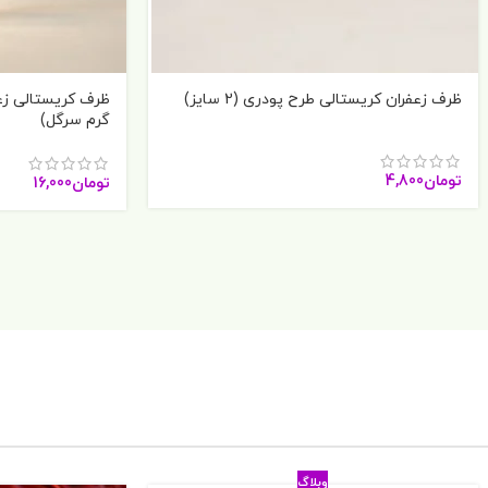
ظرف زعفران کریستالی طرح پودری (2 سایز)
گرم سرگل)
تومان
4,800
تومان
16,000
وبلاگ