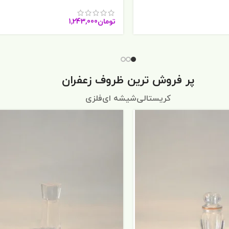
تومان
1,243,000
پر فروش ترین ظروف زعفران
کریستالی
شیشه ای
فلزی