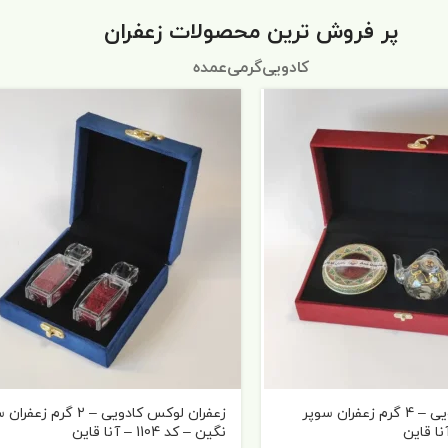
پر فروش ترین محصولات زعفران
کادویی
گرمی
عمده
زعفران نگین کادویی – 4 گرم زعفران سوپر
زعفران لوکس کادویی – 2 گرم زع
نگین – کد 1104 – آنا قاین