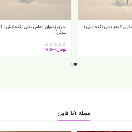
ظرف کریستالی زعفران گوهر نقلی (گنجایش 1
بطری زعفران الماس
سرگل)
تومان
18,500
مجله آنا قاین