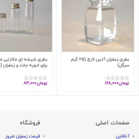
بطری زعفران آذین لارج (25 گرم
بطری شیشه ای مکارتی م
سرگل)
برای ادویه جات و زعفران (3 سایز)
تومان
168,000
تومان
83,000
صفحات اصلی
فروشگاه
آناقاین
قیمت زعفران امروز