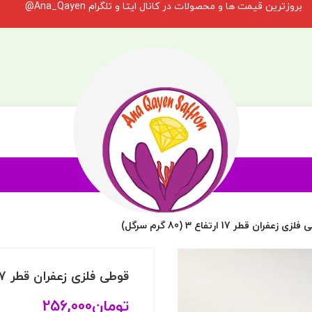
بروزترین قیمت ها و محصولات در کانال ایتا و تلگرام Ana_Qayen@
ی زعفران قطر 17 ارتفاع 3 (80 گرم سرگل)
قوطی فلزی زعفران قطر 17 ارتفاع 3 (80 گرم سرگل)
تومان
256,000