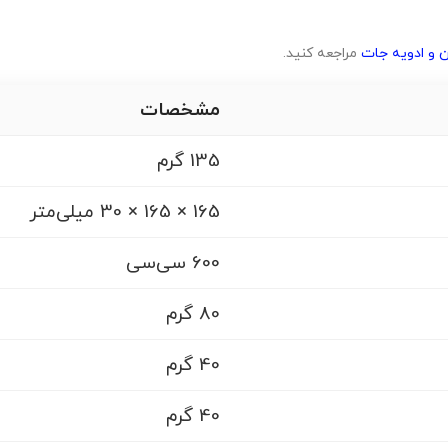
 و ادویه جات
مراجعه کنید.
مشخصات
135 گرم
165 × 165 × 30 میلی‌متر
600 سی‌سی
80 گرم
40 گرم
40 گرم