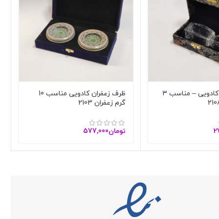
ظرف زعفران کادویی – مناسب 3
ظرف زعفران کادویی مناسب 10
گرم زعفران 2103
2
تومان
577,000