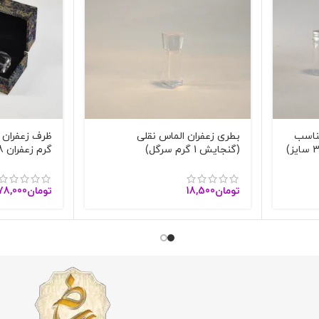
ناسب
بطری زعفران الماس نقلی
(گنجایش 1 گرم سرگل)
گرم زعفران 2108
تومان
18,500
تومان
78,000