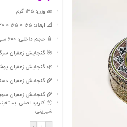
🧱
وزن:
135 گرم
📐
ابعاد:
165 × 165 × 30 میلی‌متر
🧴
حجم داخلی:
600 سی‌سی
🌺
گنجایش زعفران سرگل
🌿
گنجایش زعفران پوشا
🌾
گنجایش زعفران دست
🌾
گنجایش زعفران سوپر
📦
کاربرد اصلی:
بسته‌بند
شیرینی