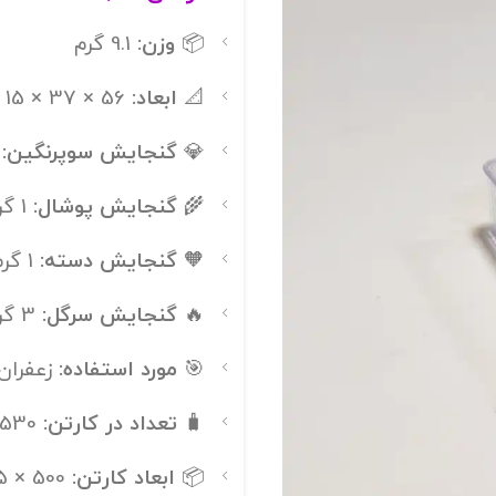
📦
وزن:
9.1 گرم
📐
ابعاد:
56 × 37 × 15 میلی‌متر
💎
گنجایش سوپرنگین:
1 
🌾
گنجایش پوشال:
1 گرم
🧡
گنجایش دسته:
1 گرم
🔥
گنجایش سرگل:
3 گرم
🎯
مورد استفاده:
زعفران،
🧳
تعداد در کارتن:
1530 عدد
📦
ابعاد کارتن:
500 × 315 × 360 میلی‌متر