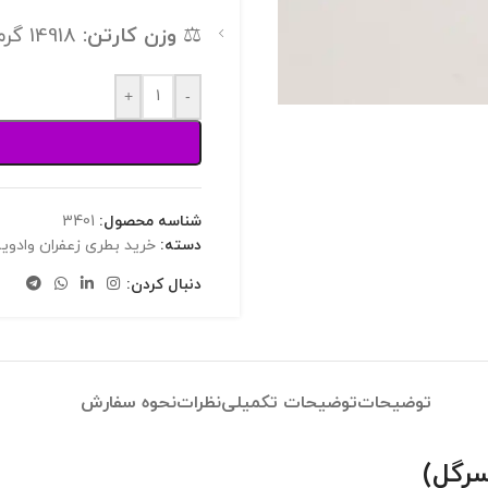
⚖️
وزن کارتن:
14918 گرم
+
-
شناسه محصول:
3401
دسته:
خرید بطری زعفران وادویه
دنبال کردن:
توضیحات
توضیحات تکمیلی
نظرات
نحوه سفارش