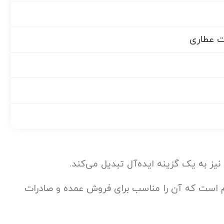
ات عطاری
نیز به یک گزینه ایده‌آل تبدیل می‌کند.
در کارتن‌های 1530 عددی عرضه می‌شود و ابعاد کارتن 500 × 315 × 360 میلی‌متر با وزن نهایی 14918 گرم است که آن را مناسب برای فروش عمده و صادرات