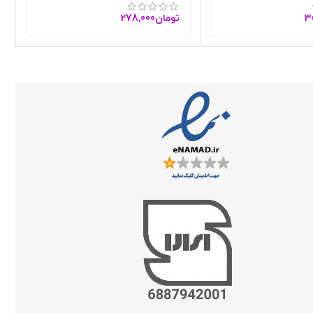
3
تومان
278,000