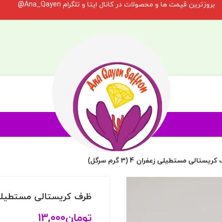
بروزترین قیمت ها و محصولات در کانال ایتا و تلگرام Ana_Qayen@
ریستالی مستطیلی زعفران 4 (3 گرم سرگل)
ظرف کریستالی مستطیلی زعفران 4 (
تومان
13,000