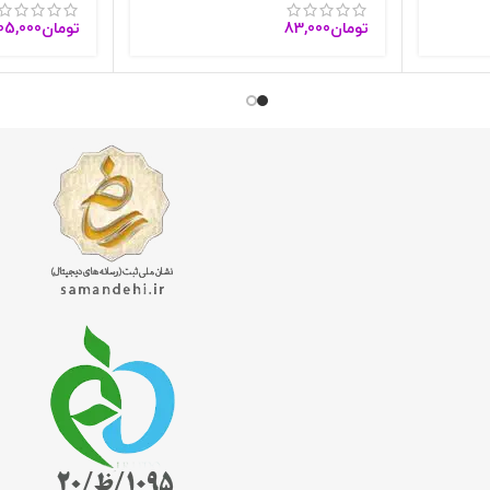
تومان
83,000
تومان
05,000