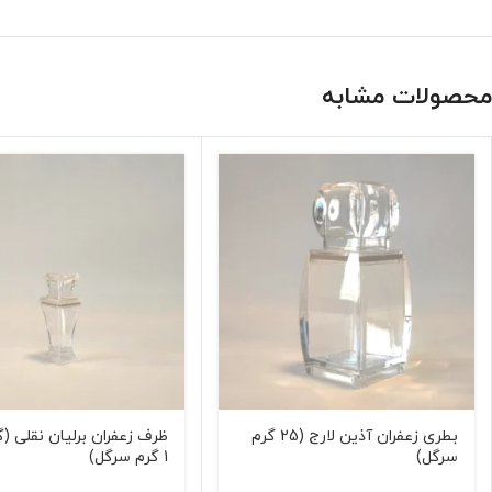
محصولات مشابه
بطری زعفران آذین لارج (25 گرم
ظرف زعفران برلیان نقلی 
سرگل)
1 گرم سرگل)