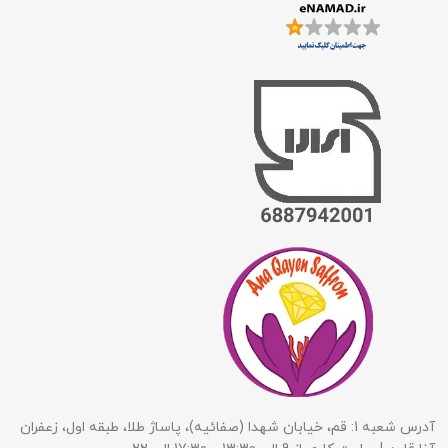
آدرس شعبه 1: قم، خیابان شهدا (صفائیه)، پاساژ طلا، طبقه اول، زعفران