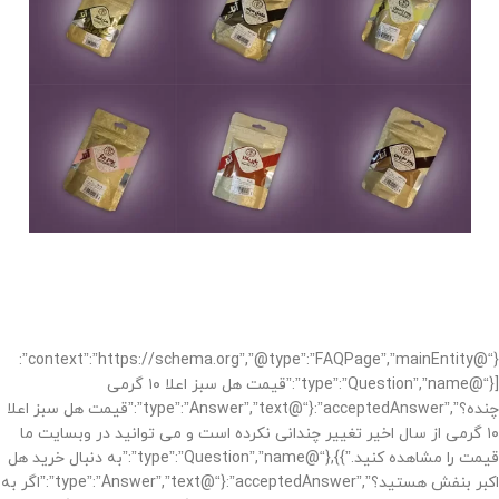
{“@context”:”https://schema.org”,”@type”:”FAQPage”,”mainEntity”:
[{“@type”:”Question”,”name”:”قیمت هل سبز اعلا ۱۰ گرمی
چنده؟”,”acceptedAnswer”:{“@type”:”Answer”,”text”:”قیمت هل سبز اعلا
۱۰ گرمی از سال اخیر تغییر چندانی نکرده است و می توانید در وبسایت ما
قیمت را مشاهده کنید.”}},{“@type”:”Question”,”name”:”به دنبال خرید هل
اکبر بنفش هستید؟”,”acceptedAnswer”:{“@type”:”Answer”,”text”:”اگر به