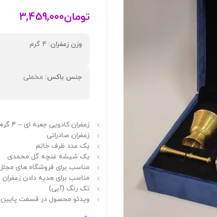
تومان
3,459,000
وزن زعفران:
4 گرم
جنس باکس:
مخملی
زعفران کادویی جعبه ای – 4 گرم زعفران سوپر نگین
زعفران صادراتی
یک عدد ظرف خاتم
یک شیشه غنچه گل محمدی
مناسب برای فروشگاه های مجلل
مناسب برای هدیه دادن زعفران
تک رنگ (آبی)
ویدئو محصول در قسمت پایین 