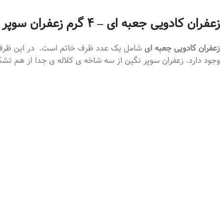
زعفران کادویی جعبه ای – 4 گرم زعفران سوپر نگین
زعفران کادویی جعبه ای
شامل یک عدد ظرف خاتم است. در این ظرف خاتم 4 گرم سوپر نگین اتویی وجود دارد. همچنین در کنار ظرف خاتم و زعفران، یک شیشه غنچه گل
وجود دارد. زعفران سوپر نگین از سه شاخه ی کلاله ی جدا از هم تشک