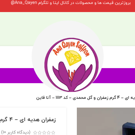
بروزترین قیمت ها و محصولات در کانال ایتا و تلگرام Ana_Qayen@
 محمدی – کد 1113 – آنا قاین
زعفران هدیه ای – 4 گرم زعفران و گل محمدی – کد 1113 – آنا قاین
(دیدگاه کاربر
10
)