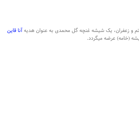
آنا قاین
شه (خامه) عرضه میگردد.