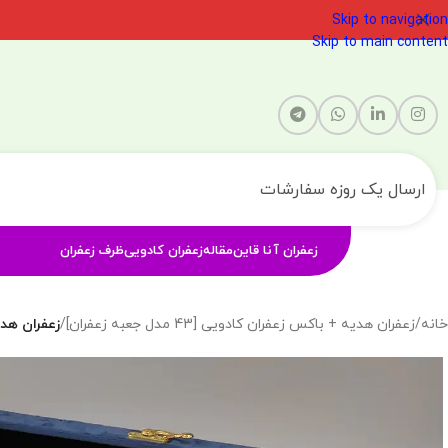
Skip to navigation
Skip to main content
ارسال یک روزه سفارشات
زعفران آنا قاین
مقاله
زعفران کادویی
ظرف زعفران
خانه
/
زعفران هدیه + باکس زعفران کادویی [43 مدل جعبه زعفران]
/
زعفران هدیه ای – 4 گرم زعفران و گل