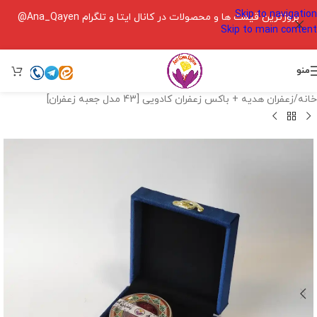
Skip to navigation
بروزترین قیمت ها و محصولات در کانال ایتا و تلگرام Ana_Qayen@
Skip to main content
منو
خانه
/
زعفران هدیه + باکس زعفران کادویی [43 مدل جعبه زعفران]