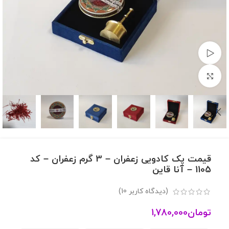
مشاهده ویدئو
برای بزرگنمایی کلیک کنید
قیمت پک کادویی زعفران – 3 گرم زعفران – کد
1105 – آنا قاین
(دیدگاه کاربر
10
)
تومان
1,780,000