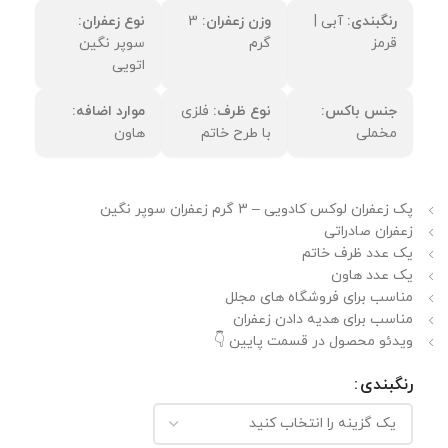
رنگبندی:
آبی |
وزن زعفران:
3
نوع زعفران:
قرمز
گرم
سوپر نگین
اتویی
جنس باکس:
نوع ظرف:
فلزی
موارد اضافه:
مخملی
با طرح خاتم
هاون
پک زعفران لوکس کادویی – 3 گرم زعفران سوپر نگین
زعفران صادراتی
یک عدد ظرف خاتم
یک عدد هاون
مناسب برای فروشگاه های مجلل
مناسب برای هدیه دادن زعفران
ویدئو محصول در قسمت پایین 👇
رنگبندی