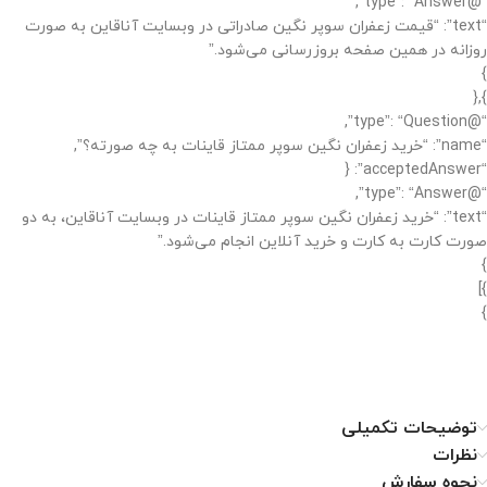
“@type”: “Answer”,
“text”: “قیمت زعفران سوپر نگین صادراتی در وبسایت آناقاین به صورت
روزانه در همین صفحه بروزرسانی می‌شود.”
}
},{
“@type”: “Question”,
“name”: “خرید زعفران نگین سوپر ممتاز قاینات به چه صورته؟”,
“acceptedAnswer”: {
“@type”: “Answer”,
“text”: “خرید زعفران نگین سوپر ممتاز قاینات در وبسایت آناقاین، به دو
صورت کارت به کارت و خرید آنلاین انجام می‌شود.”
}
}]
}
توضیحات تکمیلی
نظرات
نحوه سفارش