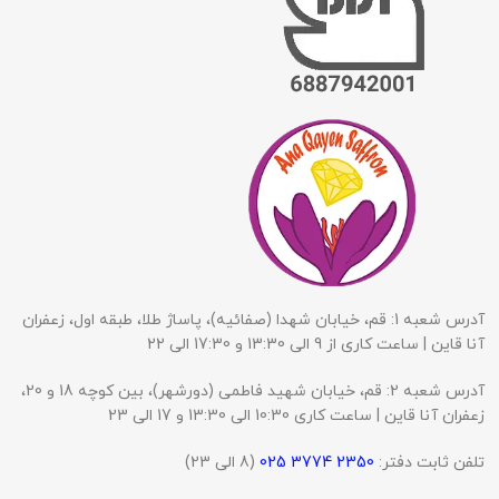
آدرس شعبه 1: قم، خیابان شهدا (صفائیه)، پاساژ طلا، طبقه اول، زعفران
آنا قاین | ساعت کاری از 9 الی 13:30 و 17:30 الی 22
آدرس شعبه 2: قم، خیابان شهید فاطمی (دورشهر)، بین کوچه 18 و 20،
زعفران آنا قاین | ساعت کاری 10:30 الی 13:30 و 17 الی 23
تلفن ثابت دفتر:
2350 3774 025
(8 الی 23)