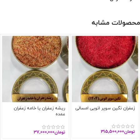
محصولات مشابه
زعفران نگین سوپر اتویی امسالی
ریشه زعفران یا خامه زعفران
عمده
تومان
315,500,000
تومان
37,000,000