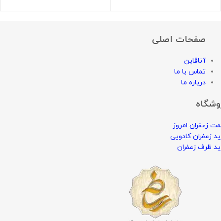
صفحات اصلی
آناقاین
تماس با ما
درباره ما
وشگاه
ت زعفران امروز
د زعفران کادویی
د ظرف زعفران