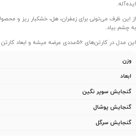
ایده‌آله.
از این ظرف می‌تونی برای زعفران، هل، خشکبار ریز و مح
به چشم بیاد.
این مدل در کارتن‌های ۵۶عددی عرضه میشه و ابعاد کارتن 480×290×300 میلی‌متره؛ یعنی برای حمل‌ونقل و انبارداری هم کاملاً مقرون‌به‌صرفه و استاندارد طراحی شده.
وزن
ابعاد
گنجایش سوپر نگین
گنجایش پوشال
گنجایش سرگل