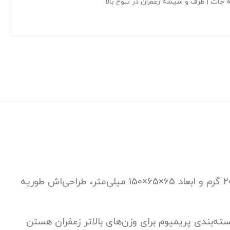
 جات | ظرف و شیشه زعفران در تنوع بالا
این ظرف آذین سایز لارج یک بسته‌بندی شیک و بادوام برای ارائه محصولات ارزشمندیه—به‌خصوص زعفران. با وزن ۲۰۰ گرم و ابعاد 65×65×150 میلی‌متر، طراحی‌اش طوریه
ی فروشگاه‌هایی که دنبال بسته‌بندی پریمیوم برای وزن‌های بالاتر زعفران هستن