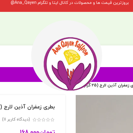
بروزترین قیمت ها و محصولات در کانال ایتا و تلگرام Ana_Qayen@
عفران آذین لارج (25 گرم سرگل)
بطری زعفران آذین لارج (25 گرم سرگل)
(دیدگاه کاربر
11
)
تومان
168,000