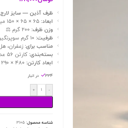
ظرف آذین — سایز لارج
✨
ابعاد:
۶۵ × ۶۵ × ۱۵۰ میلی‌متر 📏
وزن ظرف:
۲۰۰ گرم ⚖️
ظرفیت:
10 گرم سوپرنگین / ۱۰ گرم پوشال / ۲۰ گرم سرگل 🌸
مناسب برای:
زعفران، هل
بسته‌بندی:
کارتن ۵۶ عددی 📦
ابعاد کارتن:
۴۸۰ × ۲۹۰ × ۳۰۰ میلی‌متر 📐
334 در انبار
+
-
شناسه محصول:
3105