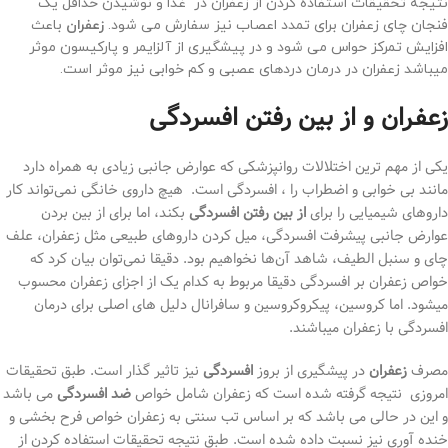
نتیجه تحقیقات استفاده کردن از زعفران در غذا و نوشیدن حداقل یک
فنجان چای زعفران برای تمدد اعصاب نیز سفارش می شود.
زعفران
باعث
افزایش تمرکز حواس می شود و در پیشگیری از آلزایمر و پارکیسون موثر
میباشد زعفران در درمان دردهای عصبی و کم خوابی نیز موثر است.
زعفران و از بین رفتن افسردگی
یکی از مهم ترین اختلالات روانپزشکی که عوارض جانبی زیادی به همراه دارد
مانند بی خوابی و اضطراب را ، افسردگی است. هیچ داروی خانگی نمی‌تواند کار
داروهای شیمیایی را برای
از بین رفتن افسردگی
بکند، اما برای از بین بردن
عوارض جانبی پیشرفت افسردگی، میل کردن داروهای طبیعی مثل زعفران، علف
چای و سنبل الطیف، شاهد آن‌ها نخواهیم بود. دقیقا نمی‌توان بیان کرد که
خواص زعفران بر افسردگی دقیقا مربوط به کدام یک از اجزای زعفران محسوب
میشود. اما کروسین، پیکروکروسین و سافرانال دلیل های اصلی برای درمان
افسردگی با زعفران میباشند.
مصرف
زعفران
در پیشگیری از بروز
افسردگی
نیز تاثیر گذار است. طبق تحقیقات
امروزی نتیجه گرفته شده است که زعفران شامل خواص
ضد افسردگی
می باشد
و این در حالی می باشد که بر اساس تب سنتی به زعفران خواص فرح بخشی و
خنده آوری نیز نسبت داده شده است. طبق نتیجه تحقیقات استفاده کردن از