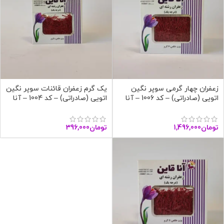
زعفران چهار گرمی سوپر نگین
یک گرم زعفران قائنات سوپر نگین
اتویی (صادراتی) – کد 1006 – آنا
اتویی (صادراتی) – کد 1004 – آنا
قاین
قاین
تومان
1,496,000
تومان
396,000