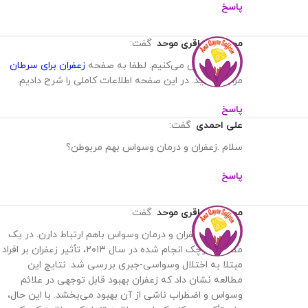
پاسخ
محمدرضا باقری موحد
گفت:
سلام خواهش می‌کنیم. لطفا به صفحه
زعفران برای سرطان
مراجعه کنید. در این صفحه اطلاعات کاملی را شرح دادیم.
پاسخ
علی احمدی
گفت:
سلام .زعفران و درمان وسواس بهم مربوطن؟
پاسخ
محمدرضا باقری موحد
گفت:
سلام بله. زعفران و درمان وسواس باهم ارتباط دارن. در یک
مطالعه کوچک انجام شده در سال ۲۰۱۳، تأثیر زعفران بر افراد
مبتلا به اختلال وسواسی-جبری بررسی شد. نتایج این
مطالعه نشان داد که زعفران بهبود قابل توجهی در علائم
وسواس و اضطراب ناشی از آن بهبود می‌بخشد. با این حال،