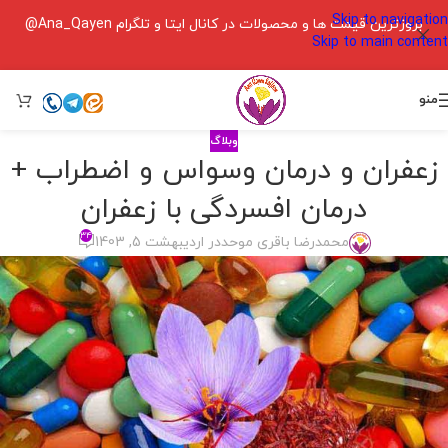
Skip to navigation
بروزترین قیمت ها و محصولات در کانال ایتا و تلگرام Ana_Qayen@
Skip to main content
منو
وبلاگ
زعفران و درمان وسواس و اضطراب +
درمان افسردگی با زعفران
۳۴
محمدرضا باقری موحد
در اردیبهشت 5, 1403