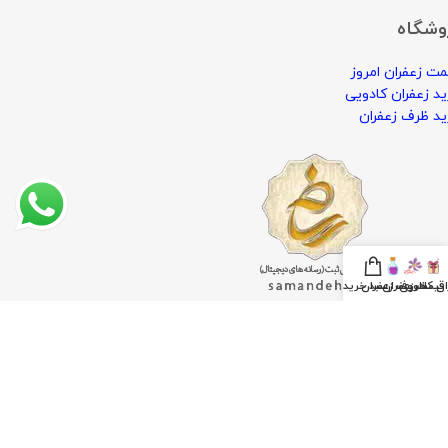
وشگاه
ت زعفران امروز
د زعفران کادویی
د ظرف زعفران
ان کادویی
قیمت زعفران
ظروف زعفران
سبد خرید