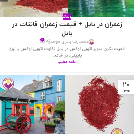
وبلاگ
زعفران در بابل + قیمت زعفران قائنات در
بابل
۱۶
محمدرضا باقری موحد
قمیت نگین سوپر اتویی لوکس در بابل تفاوت اتویی لوکس با نوع
پایینی، در شک...
ادامه مطلب
20
بهمن