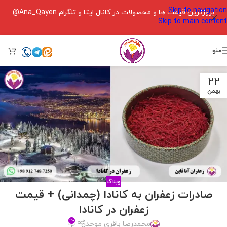
Skip to navigation
بروزترین قیمت ها و محصولات در کانال ایتا و تلگرام Ana_Qayen@
Skip to main content
منو
22
بهمن
وبلاگ
صادرات زعفران به کانادا (چمدانی) + قیمت
زعفران در کانادا
۲۰
محمدرضا باقری موحد