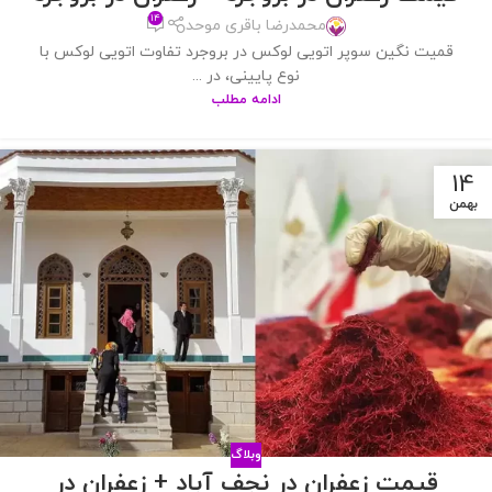
۱۴
محمدرضا باقری موحد
قمیت نگین سوپر اتویی لوکس در بروجرد تفاوت اتویی لوکس با
نوع پایینی، در ...
ادامه مطلب
14
بهمن
وبلاگ
قیمت زعفران در نجف آباد + زعفران در