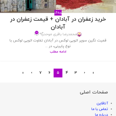
وبلاگ
خرید زعفران در آبادان + قیمت زعفران در
آبادان
۱۸
محمدرضا باقری موحد
قمیت نگین سوپر اتویی لوکس در آبادان تفاوت اتویی لوکس با
نوع پایینی، در ...
ادامه مطلب
»
›
7
6
5
4
3
‹
«
صفحات اصلی
آناقاین
تماس با ما
درباره ما