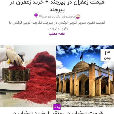
قیمت زعفران در بیرجند + خرید زعفران در
بیرجند
۴۰
محمدرضا باقری موحد
قمیت نگین سوپر اتویی لوکس در بیرجند تفاوت اتویی لوکس با
نوع پایینی، در ...
ادامه مطلب
13
بهمن
وبلاگ
قیمت زعفران در سنقر + خرید زعفران در