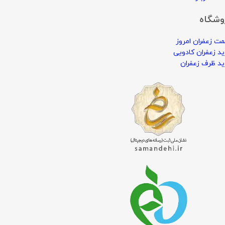
وشگاه
ت زعفران امروز
د زعفران کادویی
د ظرف زعفران