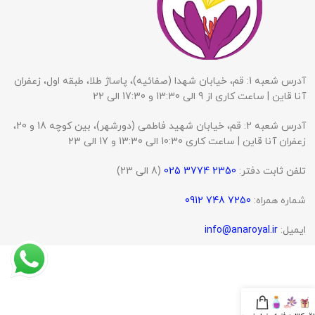
آدرس شعبه 1: قم، خیابان شهدا (صفائیه)، پاساژ طلا، طبقه اول، زعفران
آنا قاین | ساعت کاری از 9 الی 13:30 و 17:30 الی 22
آدرس شعبه 2: قم، خیابان شهید فاطمی (دورشهر)، بین کوچه 18 و 20،
زعفران آنا قاین | ساعت کاری 10:30 الی 13:30 و 17 الی 23
تلفن ثابت دفتر:
2350 3774 025
(8 الی 23)
شماره همراه:
7250 748 0912
ایمیل:
info@anaroyal.ir