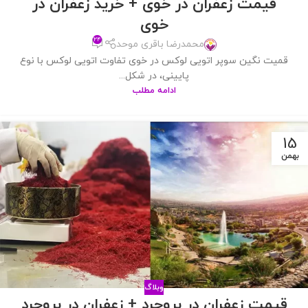
قیمت زعفران در خوی + خرید زعفران در
خوی
۲۴
محمدرضا باقری موحد
قمیت نگین سوپر اتویی لوکس در خوی تفاوت اتویی لوکس با نوع
پایینی، در شکل...
ادامه مطلب
15
بهمن
وبلاگ
قیمت زعفران در بروجرد + زعفران در بروجرد