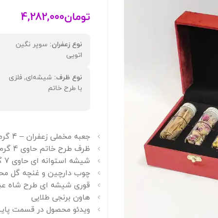
تومان
4,282,000
نوع زعفران:
سوپر نگین
اتویی
نوع ظرف:
شیشه‌ای, فلزی
با طرح خاتم
جعبه مخملی زعفران – 4 گرم زعفران سوپر نگین – کد 1125
ظرف طرح خاتم حاوی 4 گرم زعفران
شیشه استوانه ای حاوی 7 گرم هل
چوب دارچین و غنچه گل مح
قوری شیشه ای طرح شاه ع
هاون برنجی طلایی
ویدئو محصول در قسمت پایی