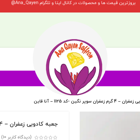
بروزترین قیمت ها و محصولات در کانال ایتا و تلگرام Ana_Qayen@
فران سوپر نگین -کد 1125 – آنا قاین
جعبه کادویی زعفران – 4 گرم زعفران سوپر نگین -کد 1125 – آنا قاین
(دیدگاه کاربر
10
)