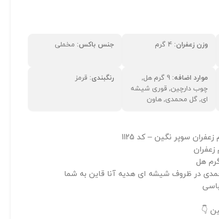
وزن زعفران:
4 گرم
جنس باکس:
مخملی
موارد اضافه:
9 گرم هل,
رنگبندی:
قرمز
چوب دارچین, قوری شیشه
ای, گل محمدی, هاون
مدی در ظروف شیشه ای هدیه آنا قاین به شما
باسی
ن 👇