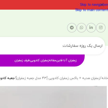
Skip to navigation
Skip to main content
ارسال یک روزه سفارشات
زعفران آنا قاین
مقاله
زعفران کادویی
ظرف زعفران
خانه
/
زعفران هدیه + باکس زعفران کادویی [43 مدل جعبه زعفران]
/
جعبه کادویی زعفران – 4 گرم زع