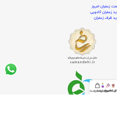
ت زعفران امروز
د زعفران کادویی
د ظرف زعفران
ان کادویی
قیمت زعفران
ظروف زعفران
سبد خرید