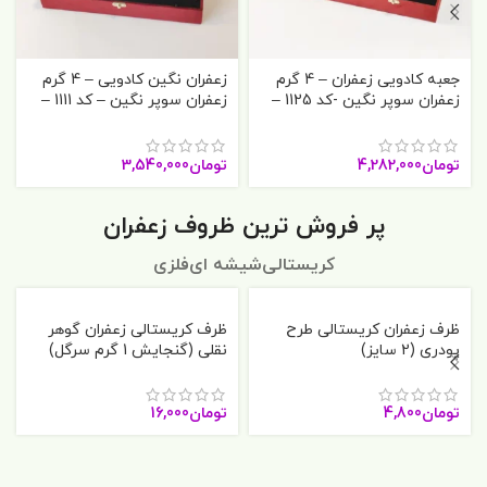
جعبه کادویی زعفران – 4 گرم
زعفران نگین کادویی – 4 گرم
زعفران سوپر نگین -کد 1125 –
زعفران سوپر نگین – کد 1111 –
آنا قاین
آنا قاین
تومان
4,282,000
تومان
3,540,000
پر فروش ترین ظروف زعفران
کریستالی
شیشه ای
فلزی
ظرف زعفران کریستالی طرح
ظرف کریستالی زعفران گوهر
پودری (2 سایز)
نقلی (گنجایش 1 گرم سرگل)
تومان
4,800
تومان
16,000