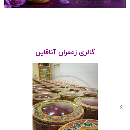
گالری زعفران آناقاین