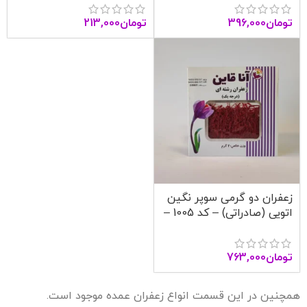
تومان
396,000
تومان
213,000
زعفران دو گرمی سوپر نگین
اتویی (صادراتی) – کد 1005 –
آنا قاین
تومان
763,000
همچنین در این قسمت انواع زعفران عمده موجود است.