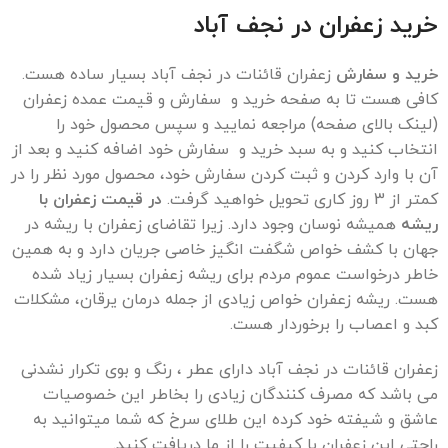
خرید زعفران در
نجف آباد
خرید و سفارش
زعفران قائنات در نجف آباد بسیار ساده هست.
کافی هست تا به صفحه خرید و سفارش و قیمت عمده زعفران
(لینک بالای صفحه) مراجعه نمایید و سپس محصول خود را
انتخاب کنید و به سبد خرید و سفارش خود اضافه کنید و بعد از
آن با وارد کردن و ثبت کردن سفارش خود، محصول مورد نظر را در
کمتر از 3 روز کاری تحویل خواهید گرفت.
در قیمت زعفران با
ریشه
همیشه نوسان وجود دارد. زیرا تقاضای زعفران با ریشه در
جهان با کشف خواص شگفت انگیز خاصی جریان دارد و به همین
خاطر درخواست عموم مردم برای ریشه زعفران بسیار زیاد شده
هست. ریشه زعفران خواص زیادی از جمله درمان یرقان، مشکلات
کبد و اعصاب را برخوردار هست.
زعفران قائنات در نجف آباد دارای عطر ، رنگ و بوی تکرار نشدنی
می باشد که مصرف کنندگان زیادی را بخاطر این خصوصیات
عاشق و شیفته خود کرده این طلای سرخ که شما میتوانید به
راحتی این زعفران با کیفیت را از ما دریافت کنید.