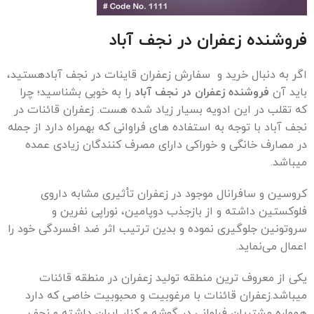
فروشنده زعفران در
نجف آباد
اگر به دنبال خرید و سفارش زعفران قاینات در نجف آبادهستید،
باید آن
فروشنده زعفران در
نجف آباد
را به خوبی بشناسید؛ چرا
که تقلب در این ادویه بسیار زیاد شده هست. زعفران قائنات در
نجف آباد با توجه به استفاده های فراوانی که بهمراه دارد از جمله
در مصارف خانگی و خوراکی دارای مصرف کنندگان زیادی عمده
میباشد.
کروسین و سافرانال موجود در زعفران تأثیری مشابه داروی
فلوکستین داشته و از بازجذب دوپامین، نوراپی نفرین و
سروتونین جلوگیری نموده و بدین ترتیب اثر ضد افسردگی خود را
اعمال می‌نماید.
یکی از معروف ترین منطقه تولید زعفران در منطقه قائنات
میباشد.زعفران قائنات با مرغوبیت و محبوبیت خاصی که دارد
همواره مشتریان فراوانی در گوشه و کنار ایران داشته و نجف