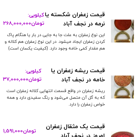
قیمت زعفران شکسته یا
کیلویی:
نرمه در نجف آباد
تومان
268,000,000
این نوع زعفران به علت جا به جایی در بار یا هنگام پاک
کردن زعفران ایجاد میشود. در این نوع زعفران هم کلاله و
هم مقدار کمی خامه وجود دارد. (کیفیت یکسان است)
قیمت ریشه زعفران یا
کیلویی:
خامه در نجف آباد
تومان
37,000,000
ریشه زعفران در واقع قسمت انتهایی کلاله زعفران است
که به گل آن متصل می‌شود و رنگ سفیدی دارد و همه
خواص زعفران را دارد.
قیمت یک مثقال زعفران
تومان
1,591,000
امروز در نجف آباد