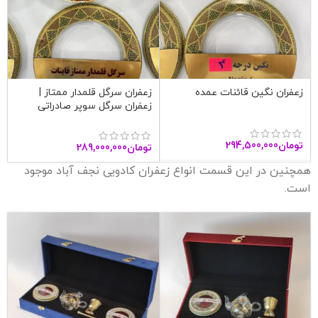
زعفران نگین قائنات عمده
زعفران سرگل قلمدار ممتاز |
زعفران سرگل سوپر صادراتی
قاینات
تومان
294,500,000
تومان
289,000,000
همچنین در این قسمت انواع زعفران کادویی نجف آباد موجود
است.