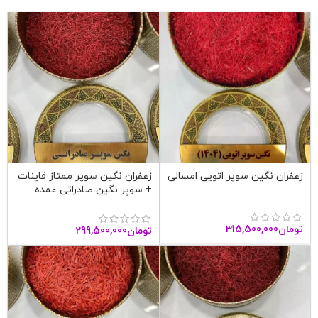
زعفران نگین سوپر اتویی امسالی
زعفران نگین سوپر ممتاز قاینات
+ سوپر نگین صادراتی عمده
تومان
315,500,000
تومان
299,500,000