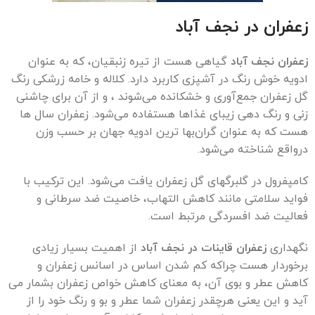
زعفران در
نجف آباد
زعفران نجف آباد
گیاهی هست از تیره زنبقیان، که به عنوان
ادویه خوش رنگ در آشپزی کاربرد دارد. کلاله و خامه زرشکی رنگ
گل زعفران جمع‌آوری و خشکانده می‌شوند ، و از آن برای چاشنی‌
زنی و رنگ دهی زیبای غذاها هستفاده می‌شود. زعفران سال ها
هست که به عنوان گران‌بها ترین ادویه جهان بر حسب وزن
درواقع شناخته می‌شود.
کامپفرول در گلبرگهای گل زعفران یافت می‌شود. این ترکیب با
فواید سلامتی مانند کاهش التهاب، خاصیت ضد سرطانی و
فعالیت ضد افسردگی مرتبط است.
نگهداری
زعفران قاینات در نجف آباد
از اهمیت بسیار زیادی
برخوردار هست چراکه کم شدن اساس در اسانس زعفران و
کاهش عطر و بوی آن، به معنای کاهش خواص زعفران بشمار می
آید و این یعنی هرچقدر زعفران شما عطر و بو و رنگ خود را از