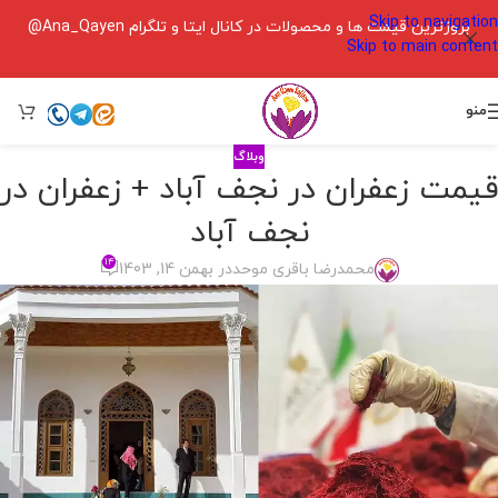
Skip to navigation
بروزترین قیمت ها و محصولات در کانال ایتا و تلگرام Ana_Qayen@
Skip to main content
منو
وبلاگ
قیمت زعفران در نجف آباد + زعفران در
نجف آباد
۱۴
محمدرضا باقری موحد
در بهمن 14, 1403