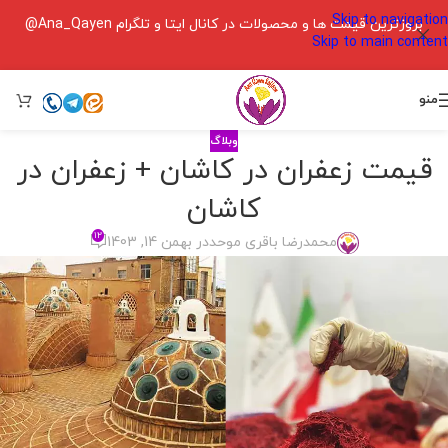
Skip to navigation
بروزترین قیمت ها و محصولات در کانال ایتا و تلگرام Ana_Qayen@
Skip to main content
منو
وبلاگ
قیمت زعفران در کاشان + زعفران در
کاشان
۱۲
محمدرضا باقری موحد
در بهمن 14, 1403