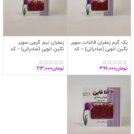
یک گرم زعفران قائنات سوپر
زعفران نیم گرمی سوپر
نگین اتویی (صادراتی) – کد
نگین اتویی (صادراتی) – کد
1004 – آنا قاین
1003 – آنا قاین
تومان
396,000
تومان
213,000