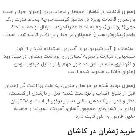
زعفران قائنات در کاشان
همچنان مرغوب‌ترین زعفران جهان است
و زعفران قائنات بویژه در مناطق کوهستانی چه بلحاظ قدرت رنگ
دهی(کروسین)، چه به لحاظ عطر(اجزاءسافرانال) و چه به لحاظ
طعم(پیکروکروسین) همچنان در جهان بی نظیر ثابت شده است.
استفاده از آب شیرین برای آبیاری، استفاده نکردن از کود
شیمیایی، مهارت و تجربه کشاورزان، برداشت زعفران در صبح زود
و نگهداری مناسب این محصول مهم را از دلایل مرغوب بودن
زعفران قائنات شمرده شده است.
زعفران
تولید شده در خراسان جنوبی، به علت برداشت گل زعفران
قبل از طلوع آفتاب و برداشت غنچه قبل از بازشدن از کیفیت،
عطر و قدرت رنگ دهی بالایی بسیار برخوردار است و مشتریان
زیادی در کشور‌های همچون آلمان، آمریکا، اسپانیا و حاشیه
خلیج فارس به طور ثابت دارد.
خرید زعفران در کاشان