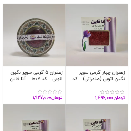
زعفران چهار گرمی سوپر
زعفران 5 گرمی سوپر نگین
نگین اتویی (صادراتی) – کد
اتویی – کد 1007 – آنا قاین
1006 – آنا قاین
تومان
1,927,000
تومان
1,496,000