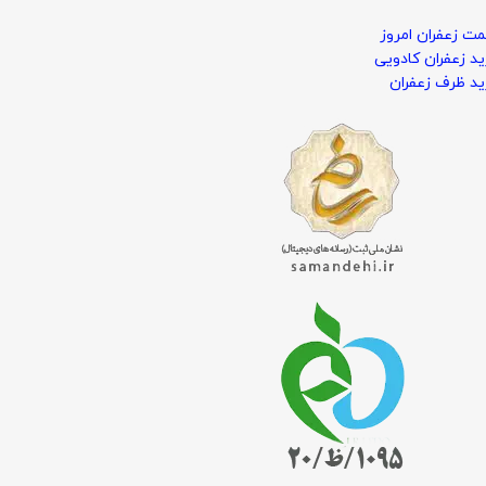
ت زعفران امروز
د زعفران کادویی
د ظرف زعفران