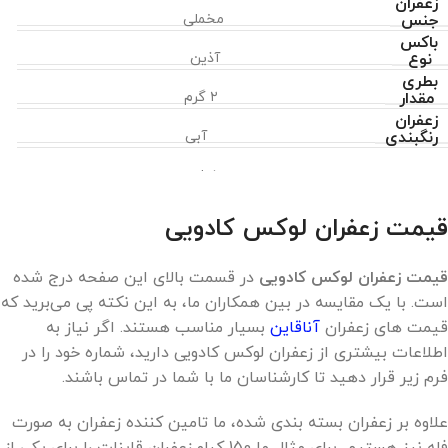
زعفران
جنس
مخملی
باکس
نوع
آذین
بطری
مقدار
۲ گرم
زعفران
رنگبندی
آبی
موارد
ندارد
اضافه
قیمت زعفران لوکس کادویی
قیمت زعفران لوکس کادویی
در قسمت بالای این صفحه درج شده
است. با یک مقایسه در بین همکاران ما، به این نکته پی می‌برید که
قیمت های زعفران
آناقاین
بسیار مناسب هستند. اگر نیاز به
اطلاعات بیشتری از زعفران لوکس کادویی دارید، شماره خود را در
فرم زیر قرار دهید تا کارشناسان ما با شما در تماس باشند.
علاوه بر زعفران بسته بندی شده، ما تامین کننده زعفران به صورت
فله نیز هستیم. برای مثال ما 150 کیلو زعفران قاینات را برای یکی از