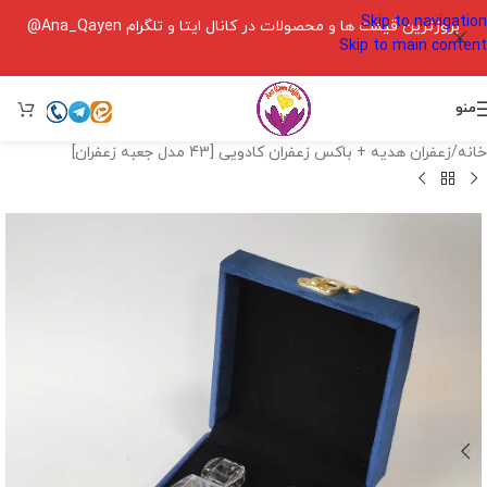
Skip to navigation
بروزترین قیمت ها و محصولات در کانال ایتا و تلگرام Ana_Qayen@
Skip to main content
منو
خانه
/
زعفران هدیه + باکس زعفران کادویی [43 مدل جعبه زعفران]