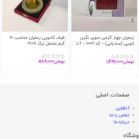
زعفران چهار گرمی سوپر نگین
ظرف کادویی زعفران مناسب 10
اتویی (صادراتی) – کد 1006 – آنا
گرم مخمل ترک 2107
قاین
تومان
589,000
تومان
1,496,000
صفحات اصلی
آناقاین
تماس با ما
درباره ما
وشگاه