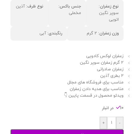
نوع زعفران:
جنس باکس:
نوع ظرف:
آذین
سوپر نگین
مخملی
اتویی
وزن زعفران:
2 گرم
رنگبندی:
آبی
زعفران لوکس کادویی
2 گرم زعفران سوپر نگین
زعفران صادراتی
2 بطری آذین
مناسب برای فروشگاه های مجلل
مناسب برای هدیه دادن زعفران
ویدئو محصول در قسمت پایین 👇
10 در انبار
+
-