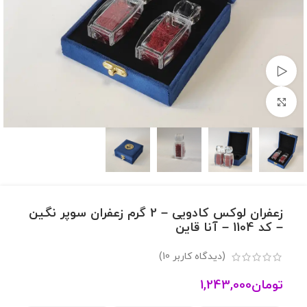
مشاهده ویدئو
برای بزرگنمایی کلیک کنید
زعفران لوکس کادویی – 2 گرم زعفران سوپر نگین
– کد 1104 – آنا قاین
(دیدگاه کاربر
10
)
تومان
1,243,000