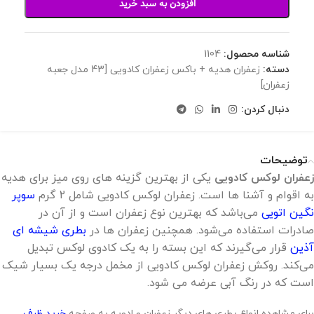
افزودن به سبد خرید
شناسه محصول:
1104
دسته:
زعفران هدیه + باکس زعفران کادویی [43 مدل جعبه
زعفران]
دنبال کردن:
توضیحات
زعفران لوکس کادویی
یکی از بهترین گزینه های روی میز برای هدیه
به اقوام و آشنا ها است. زعفران لوکس کادویی شامل 2 گرم
سوپر
نگین اتویی
می‌باشد که بهترین نوع زعفران است و از آن در
صادرات استفاده می‌شود. همچنین زعفران ها در
بطری شیشه ای
آذین
قرار می‌گیرند که این بسته را به یک کادوی لوکس تبدیل
می‌کند. روکش زعفران لوکس کادویی از مخمل درجه یک بسیار شیک
است که در رنگ آبی عرضه می شود.
برای مشاهده انواع بطری های دیگر زعفران و ادویه به صفحه
خرید ظرف