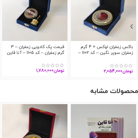
باکس زعفران لوکس + 4 گرم
قیمت پک کادویی زعفران – 3
زعفران سوپر نگین – کد 1102 –
گرم زعفران – کد 1105 – آنا قاین
آنا قاین
تومان
1,780,000
تومان
2,054,000
محصولات مشابه