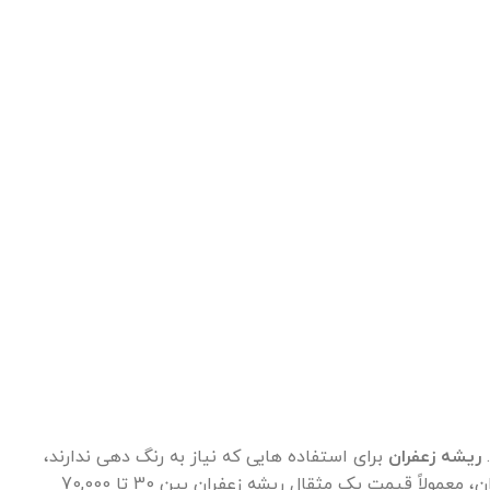
.
ریشه زعفران
برای استفاده هایی که نیاز به رنگ دهی ندارند،
مثل چای، دمنوش، سوپ و آش مناسب است. قیمت ریشه زعفران بستگی به نوع، کیفیت، بسته بندی و منبع تامین آن دارد. در بازار ایران، معمولاً قیمت یک مثقال ریشه زعفران بین 30 تا 70,000