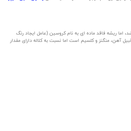
د، اما ریشه فاقد ماده ای به نام کروسین (عامل ایجاد رنگ
ارای ویتامین های B1 ،B2 ،B6 و C، عناصر معدنی از قبیل آهن، منگنز و کلسیم است اما نسبت به کلاله دارای مقدار