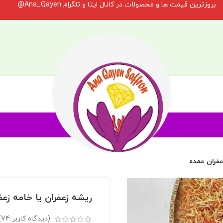
بروزترین قیمت ها و محصولات در کانال ایتا و تلگرام Ana_Qayen@
عفران عمده
ریشه زعفران یا خامه زعف
(دیدگاه کاربر
74
)