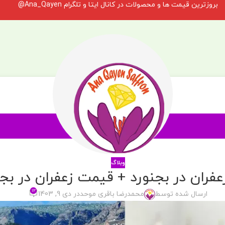
بروزترین قیمت ها و محصولات در کانال ایتا و تلگرام Ana_Qayen@
وبلاگ
عفران در بجنورد + قیمت زعفران در بجن
۱۲
ارسال شده توسط
محمدرضا باقری موحد
در دی 9, 1403