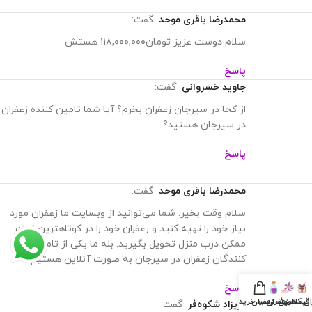
محمدرضا باقری موحد
گفت:
سلام دوست عزیز تومان۱۱۸,۰۰۰,۰۰۰ هستش
پاسخ
جاوید خسروانی
گفت:
از کجا در سیرجان زعفران بخرم؟ آیا شما تامین کننده زعفران
در سیرجان هستید؟
پاسخ
محمدرضا باقری موحد
گفت:
سلام وقت بخیر. شما‌ می‌توانید از وبسایت ما زعفران مورد
نیاز خود را تهیه کنید و زعفران خود را در کوتاهترین زمان
ممکن درب منزل تحویل بگیرید. بله ما یکی از تامین
کنندگان زعفران در سیرجان به صورت آنلاین هستیم.
پاسخ
ان کادویی
قیمت زعفران
ظروف زعفران
سبد خرید
پریزاد شکوه‌فر
گفت: