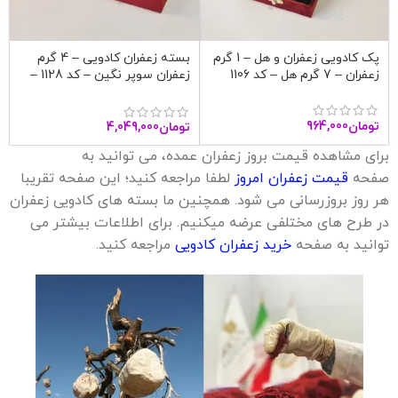
پک کادویی زعفران و هل – 1 گرم
بسته زعفران کادویی – 4 گرم
زعفران – 7 گرم هل – کد 1106
زعفران سوپر نگین – کد 1128 –
آنا قاین
تومان
964,000
تومان
4,049,000
برای مشاهده قیمت بروز زعفران عمده، می توانید به
صفحه
قیمت زعفران امروز
لطفا مراجعه کنید؛ این صفحه تقریبا
هر روز بروزرسانی می شود. همچنین ما بسته های کادویی زعفران
در طرح های مختلفی عرضه میکنیم. برای اطلاعات بیشتر می
توانید به صفحه
خرید زعفران کادویی
مراجعه کنید.