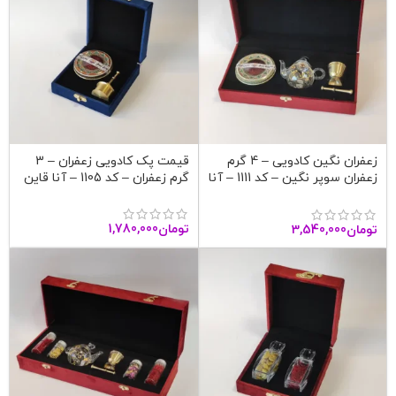
زعفران نگین کادویی – 4 گرم
قیمت پک کادویی زعفران – 3
زعفران سوپر نگین – کد 1111 – آنا
گرم زعفران – کد 1105 – آنا قاین
قاین
تومان
1,780,000
تومان
3,540,000