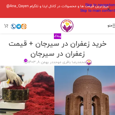
Skip to navigation
بروزترین قیمت ها و محصولات در کانال ایتا و تلگرام Ana_Qayen@
Skip to main content
منو
وبلاگ
خرید زعفران در سیرجان + قیمت
زعفران در سیرجان
۱۸
محمدرضا باقری موحد
در بهمن 8, 1403