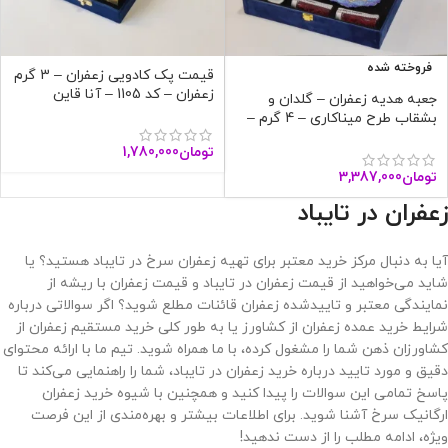
فروخته شده
قیمت پک کادویی زعفران – 3 گرم
زعفران – کد 1105 – آنا قاین
جعبه هدیه زعفران – گلدان و
بشقاب طرح میناکاری – 4 گرم –
آنا قاین
تومان
1,780,000
تومان
3,387,000
زعفران در تایباد
آیا به دنبال مرکز خرید معتبر برای تهیه زعفران سرخ در تایباد هستید؟ یا
شاید می‌خواهید از قیمت زعفران در تایباد و قیمت زعفران با ریشه از
نمایندگی معتبر و تاییدشده زعفران قائنات مطلع شوید؟ اگر سوالاتی درباره
شرایط خرید عمده زعفران از کشاورز یا به طور کلی خرید مستقیم زعفران از
کشاورزان ذهن شما را مشغول کرده، با ما همراه شوید. تیم ما با ارائه محتوای
دقیق و مورد تایید درباره خرید زعفران در تایباد، شما را راهنمایی می‌کند تا
پاسخ تمامی این سوالات را پیدا کنید و همچنین با شیوه خرید زعفران
ارگانیک سرخ آشنا شوید. برای اطلاعات بیشتر و بهره‌مندی از این فرصت
ویژه، ادامه مطلب را از دست ندهید!