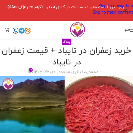
Skip to navigation
بروزترین قیمت ها و محصولات در کانال ایتا و تلگرام Ana_Qayen@
Skip to main content
منو
وبلاگ
خرید زعفران در تایباد + قیمت زعفران
در تایباد
۱۶
محمدرضا باقری موحد
در دی 20, 1403