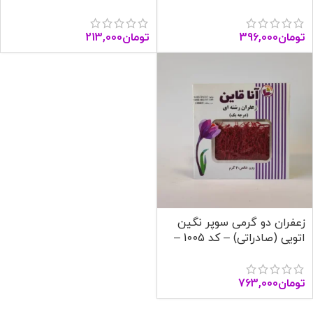
1004 – آنا قاین
آنا قاین
تومان
396,000
تومان
213,000
زعفران دو گرمی سوپر نگین
اتویی (صادراتی) – کد 1005 –
آنا قاین
تومان
763,000