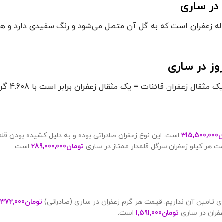
در ساری
له زعفران است که به گل آن متصل می‌شود و رنگ سفیدی دارد و همه
ز در ساری
 زعفران قائنات = یک مثقال زعفران برابر است با 4.608 گرم خالص
ن
315,500,000
است. این نوع زعفران صادراتی بوده و به دلیل کشیده بودن قلم ه
ت هر کیلو زعفران سرگل قلمدار ممتاز در ساری
تومان
289,000,000
است.
ی تامین آن نداریم. قیمت هر گرم زعفران در ساری (صادراتی)
تومان
372,000
ا
فران در ساری
تومان
1,591,000
است.