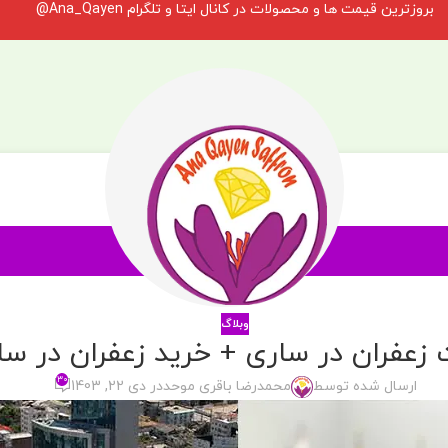
بروزترین قیمت ها و محصولات در کانال ایتا و تلگرام Ana_Qayen@
وبلاگ
زعفران در ساری + خرید زعفران در سا
۳۰
ارسال شده توسط
محمدرضا باقری موحد
در دی 22, 1403