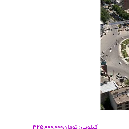
کیلویی:
تومان
325,000,000