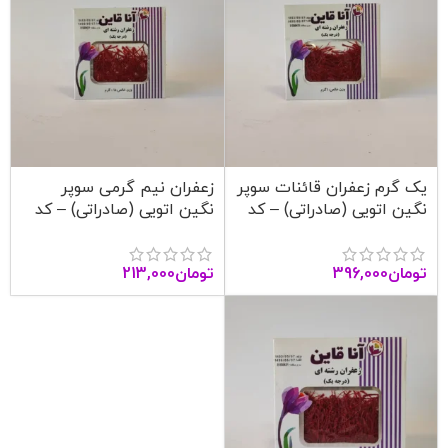
یک گرم زعفران قائنات سوپر
زعفران نیم گرمی سوپر
نگین اتویی (صادراتی) – کد
نگین اتویی (صادراتی) – کد
1004 – آنا قاین
1003 – آنا قاین
تومان
396,000
تومان
213,000