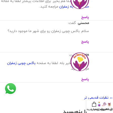
سلام وقت شما هم بخیر. برای اطلاعات بیشتر لطفا به مقاله
حساسیت به زعفران
مراجعه کنید.
پاسخ
محسنی
گفت:
سلام. باکس چوبی زعفران رو برای شهر ما موجود دارید؟
پاسخ
Admin
گفت:
سلام وقت بخیر بله. لطفا به صفحه
باکس چوبی زعفران
مراجعه کنید.
پاسخ
← نظرات قدیمی تر
ان کادویی
قیمت زعفران
ظروف زعفران
سبد خرید
دیدگاهتان را بنویسید