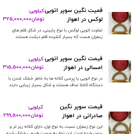
قمیت نگین سوپر اتویی
کیلویی:
لوکس در اهواز
تومان
325,000,000
تفاوت اتویی لوکس با نوع پایینی، در شکل قلم های
زعفران هست که بسیار کشیده قلم درشت هستند.
قیمت نگین سوپر اتویی
کیلویی:
امسالی در اهواز
تومان
315,500,000
در نوع اتویی یا پِرِسی کلاله ها به خاطر خشک شدن با
دستگاه کاملا صاف هستند و شکل بسیار زیبایی دارند.
قیمت سوپر نگین
کیلویی:
صادراتی در اهواز
تومان
299,500,000
این نوع زعفران نسبت به نوع اول، دارای کلاله ریز تر و
بدون خرده است. این نوع به صورت طبیعی خشک شده