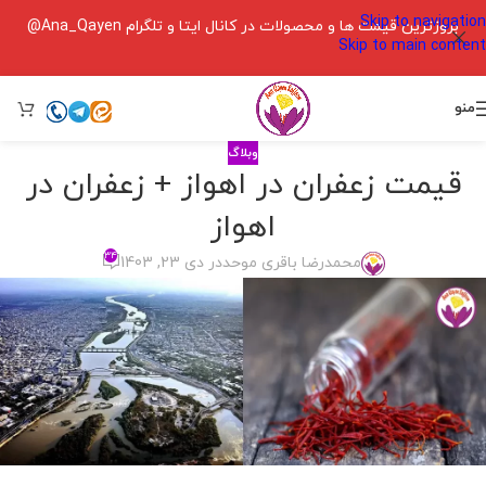
Skip to navigation
بروزترین قیمت ها و محصولات در کانال ایتا و تلگرام Ana_Qayen@
Skip to main content
منو
وبلاگ
قیمت زعفران در اهواز + زعفران در
اهواز
۳۴
محمدرضا باقری موحد
در دی 23, 1403