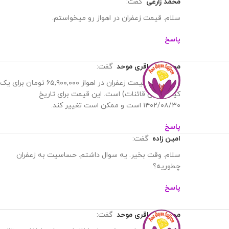
محمد زارعی
گفت:
سلام. قیمت زعفران در اهواز رو میخواستم.
پاسخ
محمدرضا باقری موحد
گفت:
وقت بخیر. قیمت زعفران در اهواز ۶۵,۹۰۰,۰۰۰ تومان برای یک
کیلو (نگین قائنات) است. این قیمت برای تاریخ
۱۴۰۲/۰۸/۳۰ است و ممکن است تغییر کند.
پاسخ
امین زاده
گفت:
سلام. وقت بخیر. یه سوال داشتم. حساسیت به زعفران
چطوریه؟
پاسخ
محمدرضا باقری موحد
گفت: