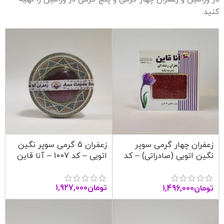
کنید.
زعفران چهار گرمی سوپر
زعفران 5 گرمی سوپر نگین
نگین اتویی (صادراتی) – کد
اتویی – کد 1007 – آنا قاین
1006 – آنا قاین
تومان
1,927,000
تومان
1,496,000