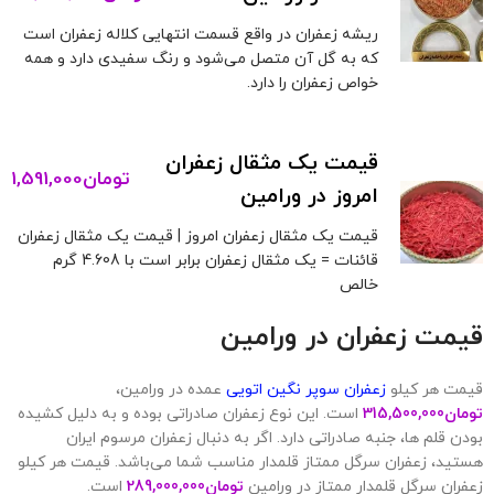
ریشه زعفران در واقع قسمت انتهایی کلاله زعفران است
که به گل آن متصل می‌شود و رنگ سفیدی دارد و همه
خواص زعفران را دارد.
قیمت یک مثقال زعفران
تومان
1,591,000
امروز در ورامین
قیمت یک مثقال زعفران امروز | قیمت یک مثقال زعفران
قائنات = یک مثقال زعفران برابر است با 4.608 گرم
خالص
قیمت زعفران در
ورامین
قیمت هر کیلو
زعفران سوپر نگین اتویی
عمده در ورامین،
تومان
315,500,000
است. این نوع زعفران صادراتی بوده و به دلیل کشیده
بودن قلم ها، جنبه صادراتی دارد. اگر به دنبال زعفران مرسوم ایران
هستید، زعفران سرگل ممتاز قلمدار مناسب شما می‌باشد. قیمت هر کیلو
زعفران سرگل قلمدار ممتاز در ورامین
تومان
289,000,000
است.