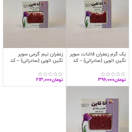
یک گرم زعفران قائنات سوپر
زعفران نیم گرمی سوپر
نگین اتویی (صادراتی) – کد
نگین اتویی (صادراتی) – کد
1004 – آنا قاین
1003 – آنا قاین
تومان
396,000
تومان
213,000