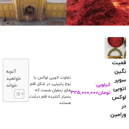
قمیت
نگین
آنچه
تفاوت اتویی لوکس با
خواهید
سوپر
نوع پایینی، در شکل قلم
کیلویی:
خواند:
اتویی
های زعفران هست که
تومان
325,000,000
لوکس
بسیار کشیده قلم درشت
هستند.
در
ورامین