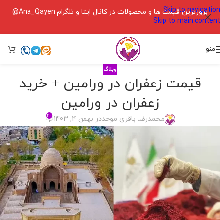
Skip to navigation
بروزترین قیمت ها و محصولات در کانال ایتا و تلگرام Ana_Qayen@
Skip to main content
منو
وبلاگ
قیمت زعفران در ورامین + خرید
زعفران در ورامین
۲۰
محمدرضا باقری موحد
در بهمن 4, 1403