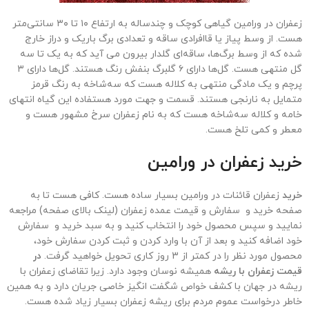
زعفران در ورامین گیاهی کوچک و چندساله به ارتفاع ۱۰ تا ۳۰ سانتی‌متر
هست. از وسط پیاز یا قاافراد‌ی ساقه و تعدادی برگ باریک و دراز خارج
شده که از وسط برگ‌ها، ساقه‌ای گلدار بیرون‌ می آید که به یک تا سه
گل منتهی هست. گل‌ها دارای ۶ گلبرگ بنفش‌ رنگ هستند. گل‌ها دارای ۳
پرچم و یک مادگی منتهی به کلاله هست که سه‌شاخه به رنگ قرمز
متمایل به نارنجی هستند. قسمت و جهت مورد هستفاده این گیاه انتهای
خامه و کلاله سه‌شاخه هست که به نام زعفران سرخ مشهور هست و
معطر و کمی تلخ هست.
خرید زعفران در
ورامین
خرید
زعفران قائنات در ورامین بسیار ساده هست. کافی هست تا به
صفحه خرید و سفارش و قیمت عمده زعفران (لینک بالای صفحه) مراجعه
نمایید و سپس محصول خود را انتخاب کنید و به سبد خرید و سفارش
خود اضافه کنید و بعد از آن با وارد کردن و ثبت کردن سفارش خود،
محصول مورد نظر را در کمتر از 3 روز کاری تحویل خواهید گرفت.
در
قیمت زعفران با ریشه
همیشه نوسان وجود دارد. زیرا تقاضای زعفران با
ریشه در جهان با کشف خواص شگفت انگیز خاصی جریان دارد و به همین
خاطر درخواست عموم مردم برای ریشه زعفران بسیار زیاد شده هست.