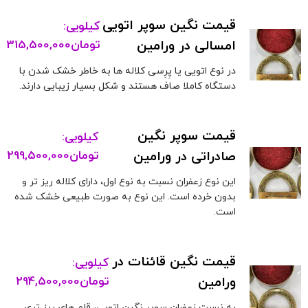
قیمت نگین سوپر اتویی
کیلویی:
امسالی در ورامین
تومان
315,500,000
در نوع اتویی یا پِرِسی کلاله ها به خاطر خشک شدن با
دستگاه کاملا صاف هستند و شکل بسیار زیبایی دارند.
قیمت سوپر نگین
کیلویی:
صادراتی در ورامین
تومان
299,500,000
این نوع زعفران نسبت به نوع اول، دارای کلاله ریز تر و
بدون خرده است. این نوع به صورت طبیعی خشک شده
است.
قیمت نگین قائنات در
کیلویی:
ورامین
تومان
294,500,000
به نسبت زعفران سوپر نگین اتویی، قلم های ریز تری