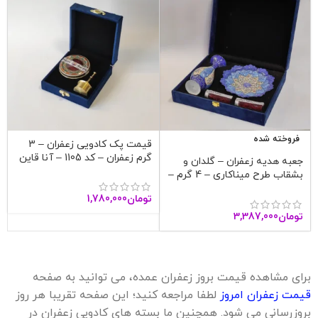
فروخته شده
قیمت پک کادویی زعفران – 3
گرم زعفران – کد 1105 – آنا قاین
جعبه هدیه زعفران – گلدان و
بشقاب طرح میناکاری – 4 گرم –
آنا قاین
تومان
1,780,000
تومان
3,387,000
برای مشاهده قیمت بروز زعفران عمده، می توانید به صفحه
قیمت زعفران امروز
لطفا مراجعه کنید؛ این صفحه تقریبا هر روز
بروزرسانی می شود. همچنین ما بسته های کادویی زعفران در