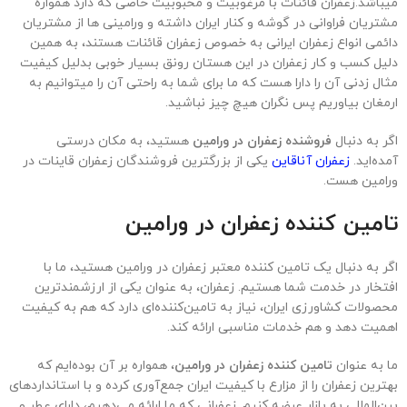
میباشد.زعفران قائنات با مرغوبیت و محبوبیت خاصی که دارد همواره
مشتریان فراوانی در گوشه و کنار ایران داشته و ورامینی ها از مشتریان
دائمی انواع زعفران ایرانی به خصوص زعفران قائنات هستند، به همین
دلیل کسب و کار زعفران در این هستان رونق بسیار خوبی بدلیل کیفیت
مثال زدنی آن را دارا هست که ما برای شما به راحتی آن را میتوانیم به
ارمغان بیاوریم پس نگران هیچ چیز نباشید.
اگر به دنبال
فروشنده زعفران در ورامین
هستید، به مکان درستی
آمده‌اید.
زعفران آناقاین
یکی از بزرگترین فروشندگان زعفران قاینات در
ورامین هست.
تامین کننده زعفران در ورامین
اگر به دنبال یک تامین کننده معتبر زعفران در ورامین هستید، ما با
افتخار در خدمت شما هستیم. زعفران، به عنوان یکی از ارزشمندترین
محصولات کشاورزی ایران، نیاز به تامین‌کننده‌ای دارد که هم به کیفیت
اهمیت دهد و هم خدمات مناسبی ارائه کند.
ما به عنوان
تامین کننده زعفران در ورامین
، همواره بر آن بوده‌ایم که
بهترین زعفران را از مزارع با کیفیت ایران جمع‌آوری کرده و با استانداردهای
بین‌المللی به بازار عرضه کنیم. زعفرانی که ما ارائه می‌دهیم، دارای عطر و