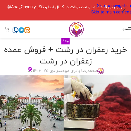
Skip to navigation
بروزترین قیمت ها و محصولات در کانال ایتا و تلگرام Ana_Qayen@
Skip to main content
منو
وبلاگ
خرید زعفران در رشت + فروش عمده
زعفران در رشت
۵۴
محمدرضا باقری موحد
در دی 25, 1403