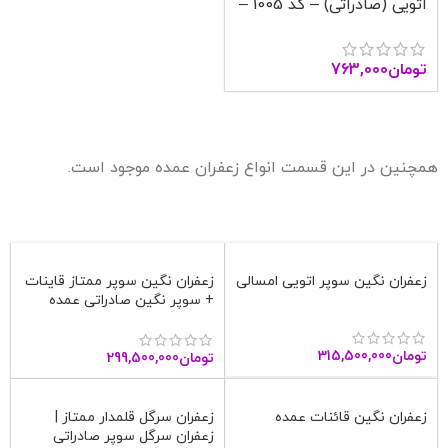
اتویی (صادراتی) – کد 1005 –
آنا قاین
تومان
763,000
همچنین در این قسمت انواع زعفران عمده موجود است.
زعفران نگین سوپر اتویی امسالی
زعفران نگین سوپر ممتاز قاینات
+ سوپر نگین صادراتی عمده
تومان
315,500,000
تومان
299,500,000
زعفران نگین قائنات عمده
زعفران سرگل قلمدار ممتاز |
زعفران سرگل سوپر صادراتی