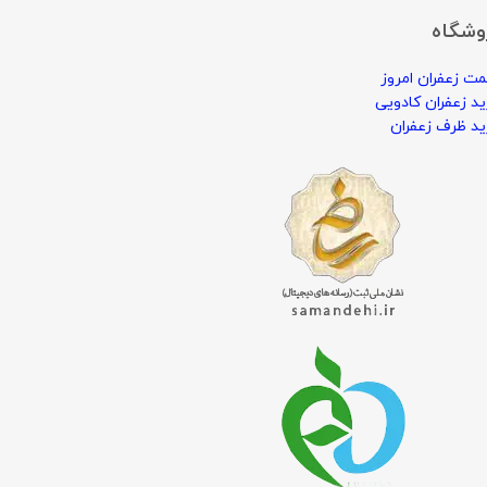
وشگاه
ت زعفران امروز
د زعفران کادویی
د ظرف زعفران