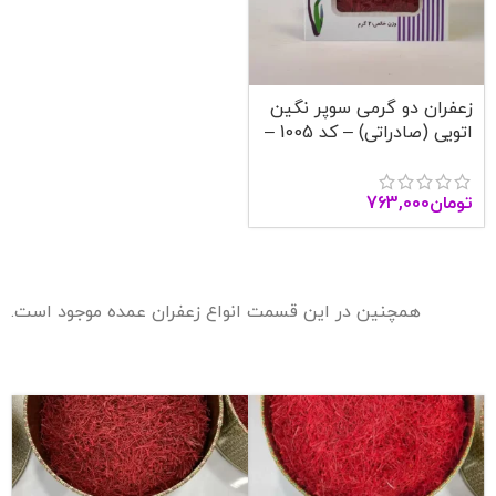
زعفران دو گرمی سوپر نگین
اتویی (صادراتی) – کد 1005 –
آنا قاین
تومان
763,000
همچنین در این قسمت انواع زعفران عمده موجود است.