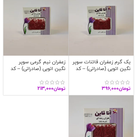
یک گرم زعفران قائنات سوپر
زعفران نیم گرمی سوپر
نگین اتویی (صادراتی) – کد
نگین اتویی (صادراتی) – کد
1004 – آنا قاین
1003 – آنا قاین
تومان
396,000
تومان
213,000