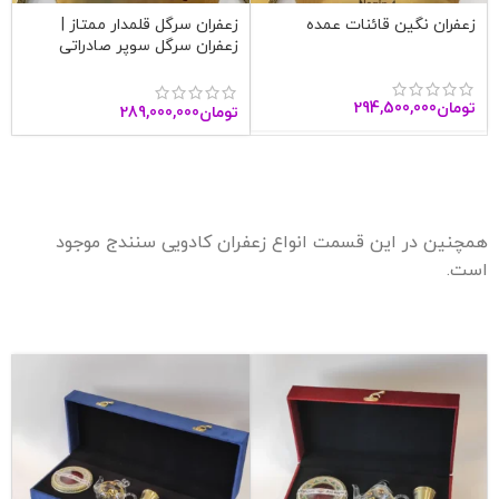
زعفران نگین قائنات عمده
زعفران سرگل قلمدار ممتاز |
زعفران سرگل سوپر صادراتی
قاینات
تومان
294,500,000
تومان
289,000,000
همچنین در این قسمت انواع زعفران کادویی سنندج موجود
است.