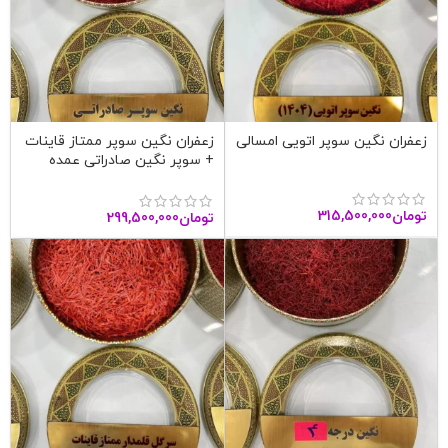
زعفران نگین سوپر اتویی امسالی
زعفران نگین سوپر ممتاز قاینات
+ سوپر نگین صادراتی عمده
تومان
315,500,000
تومان
299,500,000