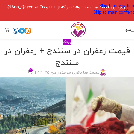
Skip to navigation
بروزترین قیمت ها و محصولات در کانال ایتا و تلگرام Ana_Qayen@
Skip to main content
منو
وبلاگ
قیمت زعفران در سنندج + زعفران در
سنندج
۲۰
محمدرضا باقری موحد
در دی 25, 1403