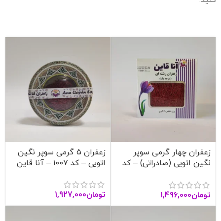
کنید.
زعفران چهار گرمی سوپر
زعفران 5 گرمی سوپر نگین
نگین اتویی (صادراتی) – کد
اتویی – کد 1007 – آنا قاین
1006 – آنا قاین
تومان
1,927,000
تومان
1,496,000