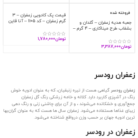
فروخته شده
قیمت پک کادویی زعفران – 3
گرم زعفران – کد 1105 – آنا قاین
جعبه هدیه زعفران – گلدان و
بشقاب طرح میناکاری – 4 گرم –
آنا قاین
تومان
1,780,000
تومان
3,387,000
زعفران
رودسر
زعفران رودسر
گیاهی هست از تیره زنبقیان، که به عنوان ادویه خوش
رنگ در آشپزی کاربرد دارد. کلاله و خامه زرشکی رنگ گل زعفران
جمع‌آوری و خشکانده می‌شوند ، و از آن برای چاشنی‌ زنی و رنگ دهی
زیبای غذاها هستفاده می‌شود. زعفران سال ها هست که به عنوان گران‌بها
ترین ادویه جهان بر حسب وزن درواقع شناخته می‌شود.
زعفران در رودسر