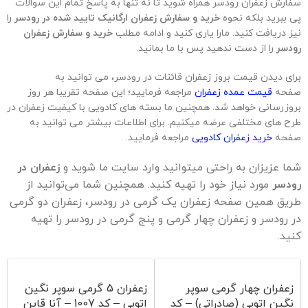
سفارش زعفران رودسر همراه شوید تا نه تنها به پاسخ تمام این سوالات
پی ببرید بلکه نحوه
خرید و سفارش زعفران ارگانیک تایید شده در رودسر
را
نیز دریافت کنید. مارا یاری کنید و ادامه مطلب
خرید و سفارش زعفران
رودسر
را از دست ندهید پس با ما بمانید.
برای دیدن قیمت بروز زعفران قائنات در
رودسر
، می توانید به
صفحه
قیمت عمده زعفران
مراجعه فرمایید؛ این صفحه تقریبا هر روز
بروزرسانی خواهد شد. همچنین ما بسته های کادویی با کیفیت زعفران در
طرح های مختلفی عرضه میکنیم. برای اطلاعات بیشتر می توانید به
صفحه
خرید زعفران کادویی
مراجعه فرمایید.
شما عزیزان به راحتی میتوانید وارد سایت ما شوید و
زعفران در
رودسر
مورد نیاز خود را تهیه کنید. همچنین شما می‌توانید از
طریق همین صفحه زعفران یک گرمی در رودسر، زعفران دو گرمی
در رودسر و زعفران چهار گرمی و پنج گرمی در رودسر را تهیه
کنید.
زعفران چهار گرمی سوپر
زعفران 5 گرمی سوپر نگین
نگین اتویی (صادراتی) – کد
اتویی – کد 1007 – آنا قاین