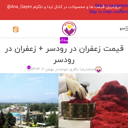
Skip to navigation
بروزترین قیمت ها و محصولات در کانال ایتا و تلگرام Ana_Qayen@
Skip to main content
منو
وبلاگ
قیمت زعفران در رودسر + زعفران در
رودسر
۲۰
محمدرضا باقری موحد
در بهمن 6, 1403