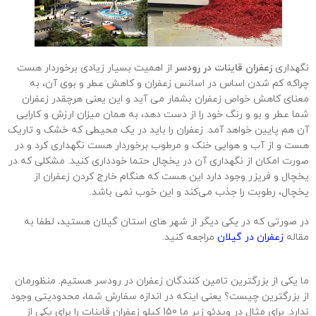
نگهداری
زعفران قاینات در رودسر
از اهمیت بسیار زیادی برخوردار هست
چراکه کم شدن اساس در اسانس زعفران و کاهش عطر و بوی آن، به
معنای کاهش خواص زعفران بشمار می آید و این یعنی هرچقدر زعفران
شما عطر و بو و رنگ خود را از دست دهد، به همان میزان ارزش و کارایی
آن هم پایین خواهد آمد. زعفران را باید در یک محیطی که خشک و تاریک
هست و از آب و هوایی خنک و مرطوب برخوردار هست نگهداری کرد و در
صورت امکان از نگهداری آن در یخچال حتما خودداری کنید. مشکلی که در
یخچال و فریزر وجود دارد این هست که هنگام خارج کردن زعفران از
یخچال، رطوبت را جذب می‌کند و این خوب نمی باشد.
در صورتی که در یکی دیگر از شهر های استان گیلان هستید، لطفا به
مقاله
زعفران در گیلان
مراجعه کنید.
ما یکی از بزرگترین تامین کنندگان زعفران در رودسر هستیم. منظورمان
از بزرگترین چیست؟ یعنی اینکه در اندازه سفارش شما، محدودیتی وجود
ندارد. برای مثال در ویدئو زیر ما 150 کیلو زعفران قاینات را برای یکی از