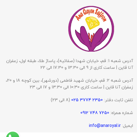
آدرس شعبه 1: قم، خیابان شهدا (صفائیه)، پاساژ طلا، طبقه اول، زعفران
آنا قاین | ساعت کاری از 9 الی 13:30 و 17:30 الی 22
آدرس شعبه 2: قم، خیابان شهید فاطمی (دورشهر)، بین کوچه 18 و 20،
زعفران آنا قاین | ساعت کاری 10:30 الی 13:30 و 17 الی 23
تلفن ثابت دفتر:
2350 3774 025
(8 الی 23)
شماره همراه:
7250 748 0912
ایمیل:
info@anaroyal.ir