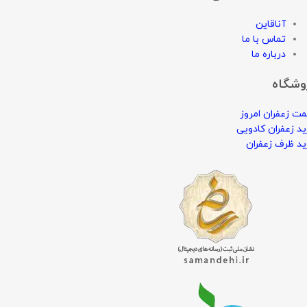
صفحات اصلی
آناقاین
تماس با ما
درباره ما
وشگاه
ت زعفران امروز
د زعفران کادویی
د ظرف زعفران