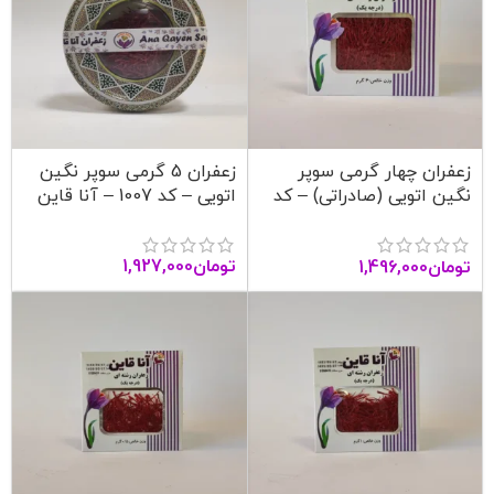
زعفران چهار گرمی سوپر
زعفران 5 گرمی سوپر نگین
نگین اتویی (صادراتی) – کد
اتویی – کد 1007 – آنا قاین
1006 – آنا قاین
تومان
1,927,000
تومان
1,496,000