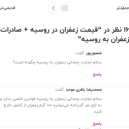
آیا صادرات زعفران به روسیه به راحتی انجام می‌شود؟
صادرات زعفران به
روسیه به دلیل برخی محدودیت‌ها و تعرفه‌های گمرکی کمی پیچیده
است.
تفاوت قیمت زعفران در ایران و روسیه چیست؟
قیمت زعفران در ایران
معمولاً ارزان‌تر از روسیه است به دلیل هزینه‌های بالای حمل‌ونقل و
تعرفه‌های واردات.
آیا خرید زعفران از روسیه به صرفه است؟
خرید زعفران از روسیه ممکن
است گران‌تر از خرید آن از کشورهای تولیدکننده اصلی باشد، اما برای
مصرف‌کنندگان این کشور می‌تواند انتخابی مناسب باشد.
درباره زعفران آناقاین فروشنده زعفران در
روسیه
بسیاری از مردم به دنبال
فروشنده زعفران در روسیه
هستند. ما عرضه
کننده زعفران ایرانی هستیم و اگر می خواهید زعفران را به صورت عمده
بخرید جای درستی آمده اید. زعفران ما از شهر قاین ایران که یکی از
معروف ترین شهرهای کیفیت زعفران است، برداشت می شود. این شهر
در ایران به شهر زعفران معروف است.
ما همچنین شعبه دیگری در لیون فرانسه داریم که سفارش در اروپا را
برای شما بسیار آسان می کند. برای اطلاع از قیمت دقیق زعفران می