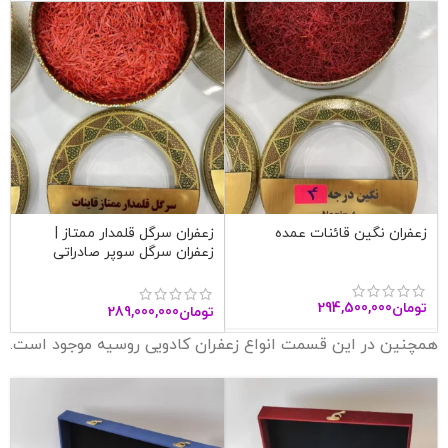
زعفران نگین قائنات عمده
زعفران سرگل قلمدار ممتاز |
زعفران سرگل سوپر صادراتی
قاینات
تومان
294,500,000
تومان
289,000,000
همچنین در این قسمت انواع زعفران کادویی روسیه موجود است.