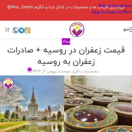
Skip to navigation
بروزترین قیمت ها و محصولات در کانال ایتا و تلگرام Ana_Qayen@
Skip to main content
منو
وبلاگ
قیمت زعفران در روسیه + صادرات
زعفران به روسیه
۱۶
محمدرضا باقری موحد
در بهمن 2, 1403