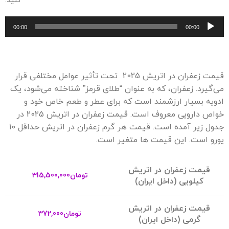
کنید.
پخ
00:00
00:00
ص
قیمت زعفران در اتریش 2025 تحت تأثیر عوامل مختلفی قرار
می‌گیرد. زعفران، که به عنوان “طلای قرمز” شناخته می‌شود، یک
ادویه بسیار ارزشمند است که برای عطر و طعم خاص خود و
خواص دارویی معروف است. قیمت زعفران در اتریش 2025 در
جدول زیر آمده است. قیمت هر گرم زعفران در اتریش حداقل 10
یورو است. این قیمت ها متغیر است.
قیمت زعفران در اتریش
تومان
315,500,000
کیلویی (داخل ایران)
قیمت زعفران در اتریش
تومان
372,000
گرمی (داخل ایران)