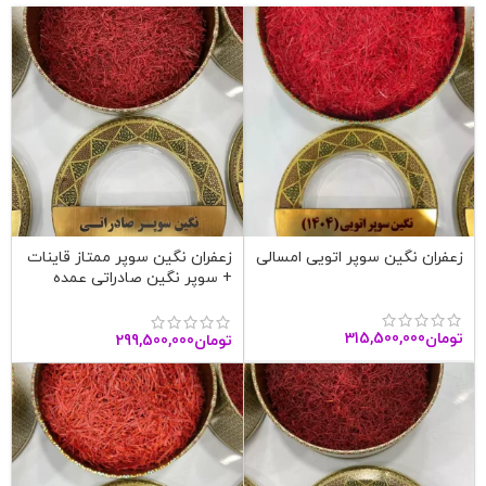
زعفران نگین سوپر اتویی امسالی
زعفران نگین سوپر ممتاز قاینات
+ سوپر نگین صادراتی عمده
تومان
315,500,000
تومان
299,500,000