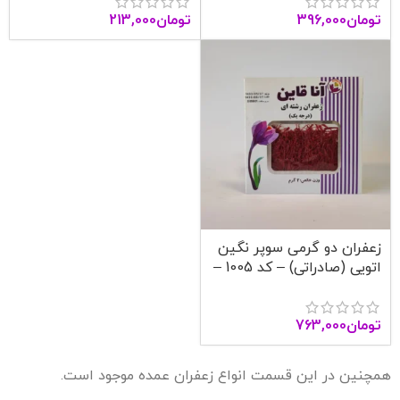
تومان
396,000
تومان
213,000
زعفران دو گرمی سوپر نگین
اتویی (صادراتی) – کد 1005 –
آنا قاین
تومان
763,000
همچنین در این قسمت انواع زعفران عمده موجود است.