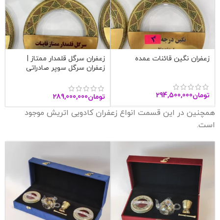
زعفران نگین قائنات عمده
زعفران سرگل قلمدار ممتاز |
زعفران سرگل سوپر صادراتی
قاینات
تومان
294,500,000
تومان
289,000,000
همچنین در این قسمت انواع زعفران کادویی اتریش موجود
است.