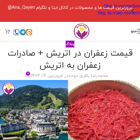
Skip to navigation
بروزترین قیمت ها و محصولات در کانال ایتا و تلگرام Ana_Qayen@
Skip to main content
منو
وبلاگ
قیمت زعفران در اتریش + صادرات
زعفران به اتریش
۱۶
محمدرضا باقری موحد
در فروردین 17, 1404