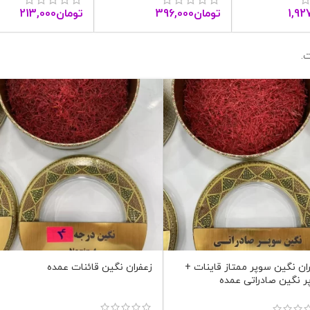
1,92
تومان
396,000
تومان
213,000
.
ان نگین سوپر ممتاز قاینات +
زعفران نگین قائنات عمده
 نگین صادراتی عمده