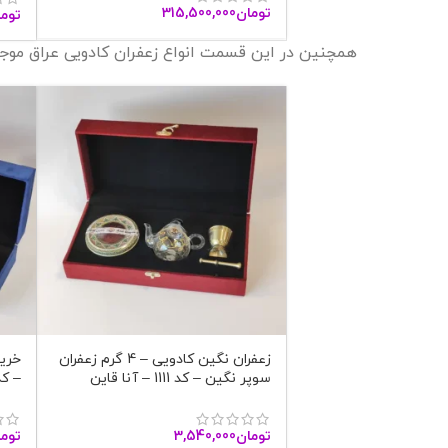
تومان
315,500,000
توما
همچنین در این قسمت انواع زعفران کادویی عراق موج
زعفران نگین کادویی – 4 گرم زعفران
سوپر نگین – کد 1111 – آنا قاین
– کد 1123 – آن
تومان
3,540,000
توما