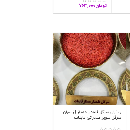
تومان
763,000
زعفران سرگل قلمدار ممتاز | زعفران
سرگل سوپر صادراتی قاینات