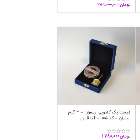
تومان
289,000,000
قیمت پک کادویی زعفران – 3 گرم
زعفران – کد 1105 – آنا قاین
تومان
1,780,000