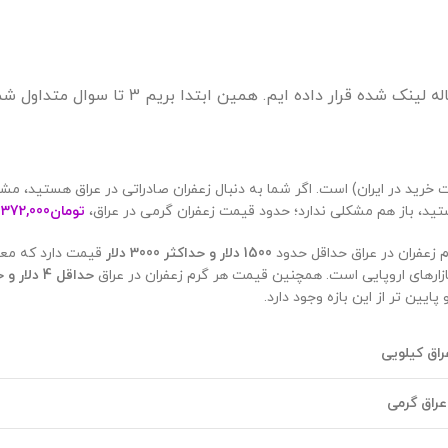
ده قرار داده ایم. همین ابتدا بریم 3 تا سوال متداول شمارو درباره صادرات زعفران به عراق رو ببینیم.
خرید در ایران) است. اگر شما به دنبال زعفران صادراتی در عراق هستید، مش
تید، باز هم مشکلی ندارد؛ حدود قیمت زعفران گرمی در عراق،
تومان
372,000
(
م زعفران در عراق حداقل حدود
1500 دلار و حداکثر 3000 دلار
قیمت دارد که مع
ازارهای اروپایی است. همچنین قیمت هر گرم زعفران در عراق
حداقل 4 دلار و حداکثر 6 دلار
یین تر از این بازه وجود دارد.
راق کیلویی
عراق گرمی