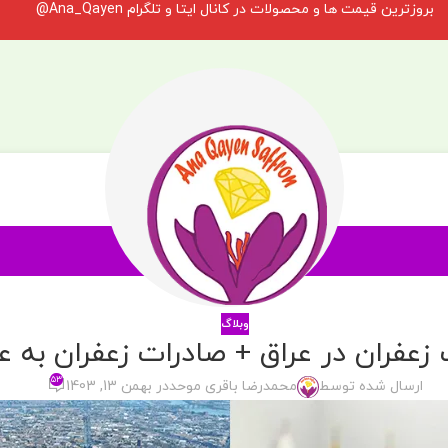
بروزترین قیمت ها و محصولات در کانال ایتا و تلگرام Ana_Qayen@
وبلاگ
زعفران در عراق + صادرات زعفران به ع
۵۳
ارسال شده توسط
محمدرضا باقری موحد
در بهمن 13, 1403