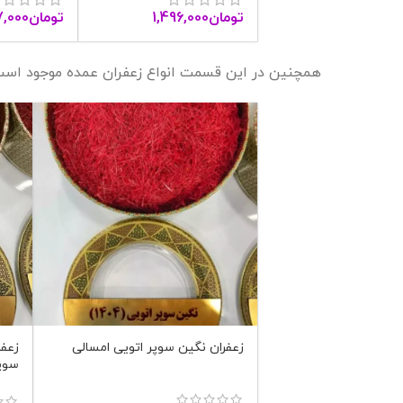
تومان
1,496,000
تومان
7,000
همچنین در این قسمت انواع زعفران عمده موجود است
زعفران نگین سوپر اتویی امسالی
زعفر
سوپر