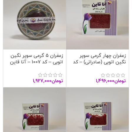
زعفران چهار گرمی سوپر
زعفران 5 گرمی سوپر نگین
نگین اتویی (صادراتی) – کد
اتویی – کد 1007 – آنا قاین
1006 – آنا قاین
تومان
1,927,000
تومان
1,496,000