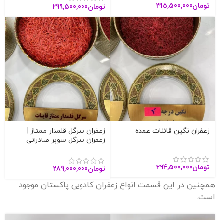
تومان
315,500,000
تومان
299,500,000
زعفران نگین قائنات عمده
زعفران سرگل قلمدار ممتاز |
زعفران سرگل سوپر صادراتی
قاینات
تومان
294,500,000
تومان
289,000,000
همچنین در این قسمت انواع زعفران کادویی پاکستان موجود
است.