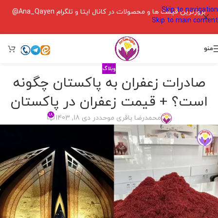
Skip to navigation
بروزترین قیمت ها و محصولات در کانال ایتا و تلگرام Ana_Qayen@
Skip to main content
منو
وبلاگ
صادرات زعفران به پاکستان چگونه
است؟ + قیمت زعفران در پاکستان
۱۸
محمدرضا باقری موحد
در دی 18, 1403