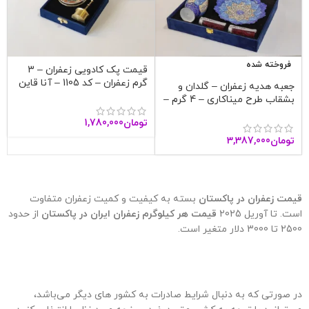
فروخته شده
قیمت پک کادویی زعفران – 3
گرم زعفران – کد 1105 – آنا قاین
جعبه هدیه زعفران – گلدان و
بشقاب طرح میناکاری – 4 گرم –
آنا قاین
تومان
1,780,000
تومان
3,387,000
قیمت زعفران در پاکستان
بسته به کیفیت و کمیت زعفران متفاوت
است. تا آوریل 2025
قیمت هر کیلوگرم زعفران ایران در پاکستان
از حدود
2500 تا 3000 دلار متغیر است.
در صورتی که به دنبال شرایط صادرات به کشور های دیگر می‌باشد،